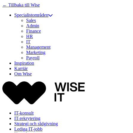
← Tillbaka till Wise
Specialistområden
Sales
Admin
Finance
HR
IT
Management
Marketing
Payroll
Inspiration
Karriär
Om Wise
IT-konsult
IT-rekrytering
Strategi och rådgivning
Lediga IT-jobb