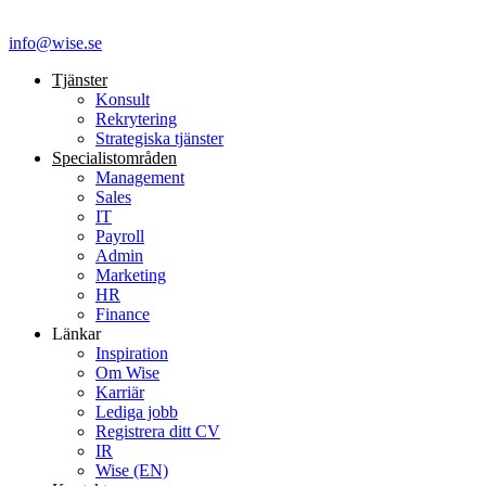
info@wise.se
Tjänster
Konsult
Rekrytering
Strategiska tjänster
Specialist­områden
Management
Sales
IT
Payroll
Admin
Marketing
HR
Finance
Länkar
Inspiration
Om Wise
Karriär
Lediga jobb
Registrera ditt CV
IR
Wise (EN)