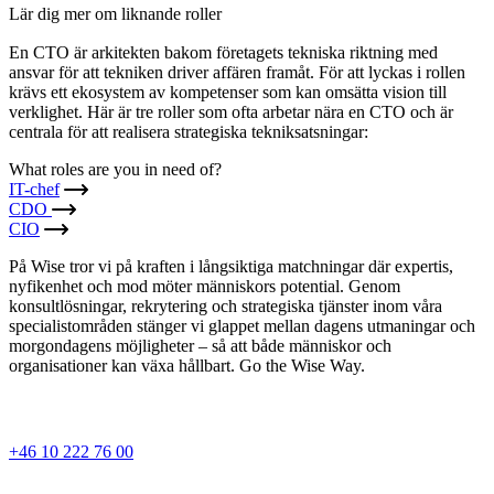
Lär dig mer om liknande roller
En CTO är arkitekten bakom företagets tekniska riktning med
ansvar för att tekniken driver affären framåt. För att lyckas i rollen
krävs ett ekosystem av kompetenser som kan omsätta vision till
verklighet. Här är tre roller som ofta arbetar nära en CTO och är
centrala för att realisera strategiska tekniksatsningar:
What roles are you in need of?
IT-chef
CDO
CIO
På Wise tror vi på kraften i långsiktiga matchningar där expertis,
nyfikenhet och mod möter människors potential. Genom
konsultlösningar, rekrytering och strategiska tjänster inom våra
specialistområden stänger vi glappet mellan dagens utmaningar och
morgondagens möjligheter – så att både människor och
organisationer kan växa hållbart. Go the Wise Way.
+46 10 222 76 00