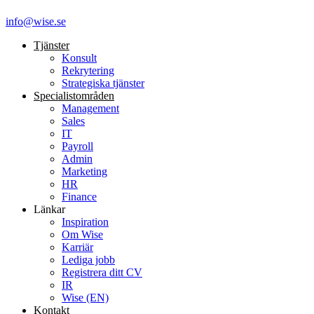
info@wise.se
Tjänster
Konsult
Rekrytering
Strategiska tjänster
Specialist­områden
Management
Sales
IT
Payroll
Admin
Marketing
HR
Finance
Länkar
Inspiration
Om Wise
Karriär
Lediga jobb
Registrera ditt CV
IR
Wise (EN)
Kontakt