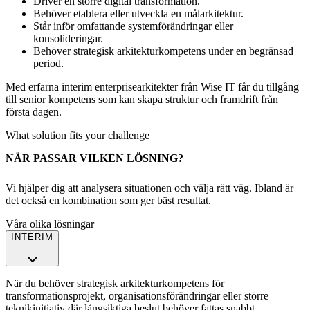
Driver en större digital transformation.
Behöver etablera eller utveckla en målarkitektur.
Står inför omfattande systemförändringar eller
konsolideringar.
Behöver strategisk arkitekturkompetens under en begränsad
period.
Med erfarna interim enterprisearkitekter från Wise IT får du tillgång
till senior kompetens som kan skapa struktur och framdrift från
första dagen.
What solution fits your challenge
NÄR PASSAR VILKEN LÖSNING?
Vi hjälper dig att analysera situationen och välja rätt väg. Ibland är
det också en kombination som ger bäst resultat.
Våra olika lösningar
INTERIM
När du behöver strategisk arkitekturkompetens för
transformationsprojekt, organisationsförändringar eller större
teknikinitiativ där långsiktiga beslut behöver fattas snabbt.