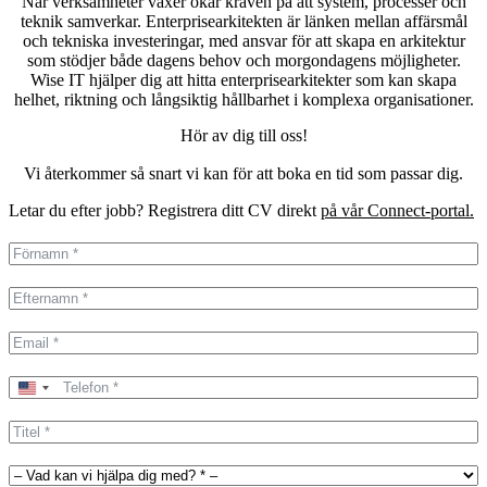
När verksamheter växer ökar kraven på att system, processer och
teknik samverkar. Enterprisearkitekten är länken mellan affärsmål
och tekniska investeringar, med ansvar för att skapa en arkitektur
som stödjer både dagens behov och morgondagens möjligheter.
Wise IT hjälper dig att hitta enterprisearkitekter som kan skapa
helhet, riktning och långsiktig hållbarhet i komplexa organisationer.
Hör av dig till oss!
Vi återkommer så snart vi kan för att boka en tid som passar dig.
Letar du efter jobb? Registrera ditt CV direkt
på vår Connect-portal.
United
States
+1