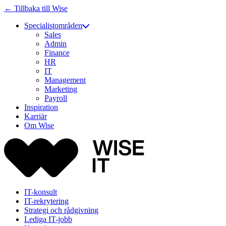
← Tillbaka till Wise
Specialistområden
Sales
Admin
Finance
HR
IT
Management
Marketing
Payroll
Inspiration
Karriär
Om Wise
IT-konsult
IT-rekrytering
Strategi och rådgivning
Lediga IT-jobb