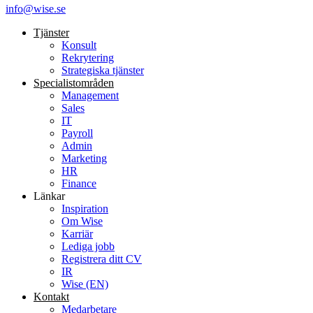
info@wise.se
Tjänster
Konsult
Rekrytering
Strategiska tjänster
Specialist­områden
Management
Sales
IT
Payroll
Admin
Marketing
HR
Finance
Länkar
Inspiration
Om Wise
Karriär
Lediga jobb
Registrera ditt CV
IR
Wise (EN)
Kontakt
Medarbetare