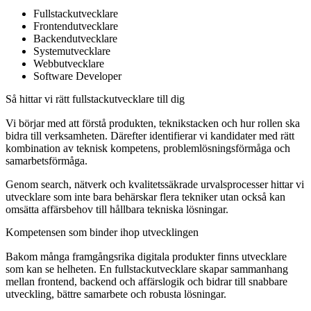
Fullstackutvecklare
Frontendutvecklare
Backendutvecklare
Systemutvecklare
Webbutvecklare
Software Developer
Så hittar vi rätt fullstackutvecklare till dig
Vi börjar med att förstå produkten, teknikstacken och hur rollen ska
bidra till verksamheten. Därefter identifierar vi kandidater med rätt
kombination av teknisk kompetens, problemlösningsförmåga och
samarbetsförmåga.
Genom search, nätverk och kvalitetssäkrade urvalsprocesser hittar vi
utvecklare som inte bara behärskar flera tekniker utan också kan
omsätta affärsbehov till hållbara tekniska lösningar.
Kompetensen som binder ihop utvecklingen
Bakom många framgångsrika digitala produkter finns utvecklare
som kan se helheten. En fullstackutvecklare skapar sammanhang
mellan frontend, backend och affärslogik och bidrar till snabbare
utveckling, bättre samarbete och robusta lösningar.