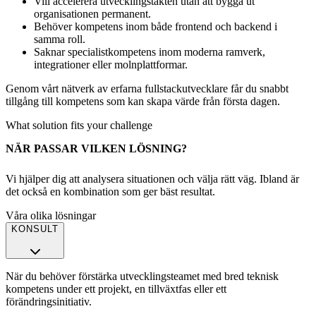
Vill accelerera utvecklingstakten utan att bygga ut
organisationen permanent.
Behöver kompetens inom både frontend och backend i
samma roll.
Saknar specialistkompetens inom moderna ramverk,
integrationer eller molnplattformar.
Genom vårt nätverk av erfarna fullstackutvecklare får du snabbt
tillgång till kompetens som kan skapa värde från första dagen.
What solution fits your challenge
NÄR PASSAR VILKEN LÖSNING?
Vi hjälper dig att analysera situationen och välja rätt väg. Ibland är
det också en kombination som ger bäst resultat.
Våra olika lösningar
KONSULT
När du behöver förstärka utvecklingsteamet med bred teknisk
kompetens under ett projekt, en tillväxtfas eller ett
förändringsinitiativ.