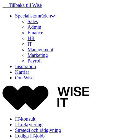
← Tillbaka till Wise
Specialistområden
Sales
Admin
Finance
HR
IT
Management
Marketing
Payroll
Inspiration
Karriär
Om Wise
IT-konsult
IT-rekrytering
Strategi och rådgivning
Lediga IT-jobb