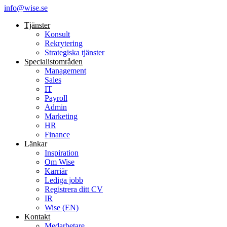
info@wise.se
Tjänster
Konsult
Rekrytering
Strategiska tjänster
Specialist­områden
Management
Sales
IT
Payroll
Admin
Marketing
HR
Finance
Länkar
Inspiration
Om Wise
Karriär
Lediga jobb
Registrera ditt CV
IR
Wise (EN)
Kontakt
Medarbetare