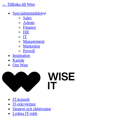
← Tillbaka till Wise
Specialistområden
Sales
Admin
Finance
HR
IT
Management
Marketing
Payroll
Inspiration
Karriär
Om Wise
IT-konsult
IT-rekrytering
Strategi och rådgivning
Lediga IT-jobb