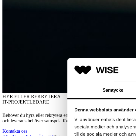
Samtycke
HYR ELLER REKRYTERA
IT-PROJEKTLEDARE
Denna webbplats använder 
Behöver du hyra eller rekrytera en IT-projektledare som kan skapa struk
Vi använder enhetsidentifierar
och leverans behöver samspela för att skapa resultat.
sociala medier och analysera 
Kontakta oss
till de sociala medier och a