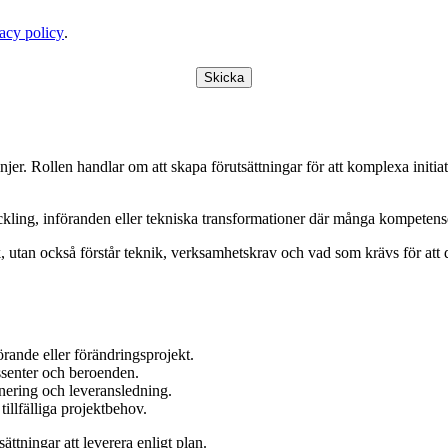
acy policy
.
Skicka
slinjer. Rollen handlar om att skapa förutsättningar för att komplexa ini
eckling, införanden eller tekniska transformationer där många kompete
, utan också förstår teknik, verksamhetskrav och vad som krävs för att d
örande eller förändringsprojekt.
ssenter och beroenden.
inering och leveransledning.
tillfälliga projektbehov.
ättningar att leverera enligt plan.