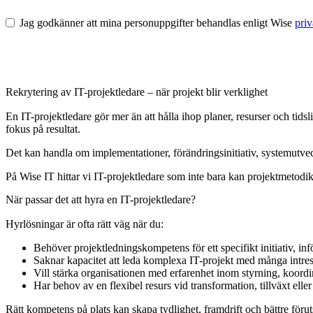
Jag godkänner att mina personuppgifter behandlas enligt Wise
priv
Rekrytering av IT-projektledare – när projekt blir verklighet
En IT-projektledare gör mer än att hålla ihop planer, resurser och tid
fokus på resultat.
Det kan handla om implementationer, förändringsinitiativ, systemutv
På Wise IT hittar vi IT-projektledare som inte bara kan projektmetodik
När passar det att hyra en IT-projektledare?
Hyrlösningar är ofta rätt väg när du:
Behöver projektledningskompetens för ett specifikt initiativ, inf
Saknar kapacitet att leda komplexa IT-projekt med många intre
Vill stärka organisationen med erfarenhet inom styrning, koord
Har behov av en flexibel resurs vid transformation, tillväxt eller 
Rätt kompetens på plats kan skapa tydlighet, framdrift och bättre föruts