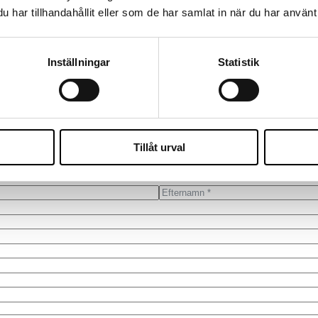
har tillhandahållit eller som de har samlat in när du har använt 
IT-projektledare
TURNING COMPLEXITY INTO DELIVERY
Inställningar
Statistik
ioriteringar, förändring och förmågan att leverera med rätt kvalitet, ino
are som kombinerar teknisk förståelse med ledarskap, struktur och geno
Hör av dig till oss!
Vi återkommer så snart vi kan för att boka en tid som passar dig.
Tillåt urval