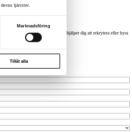
deras tjänster.
Marknadsföring
m rätt tidsram och budget. Wise IT hjälper dig att rekrytera eller hyra
mförandekraft.
Tillåt alla