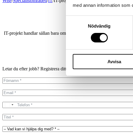
Wise
/
Specialistområden
/
IT
/
IT-projektledare
med annan information som du 
Samtyckesval
Nödvändig
IT-projekt handlar sällan bara om teknik. Det handlar om människor, pr
IT-projektled
Avvisa
Letar du efter jobb? Registrera ditt CV direkt
på vår Connect-portal.