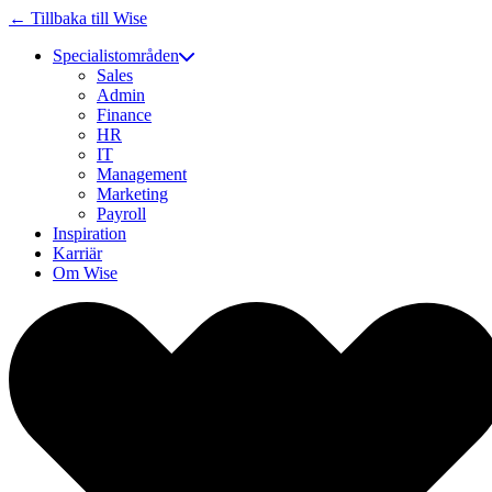
← Tillbaka till Wise
Specialistområden
Sales
Admin
Finance
HR
IT
Management
Marketing
Payroll
Inspiration
Karriär
Om Wise