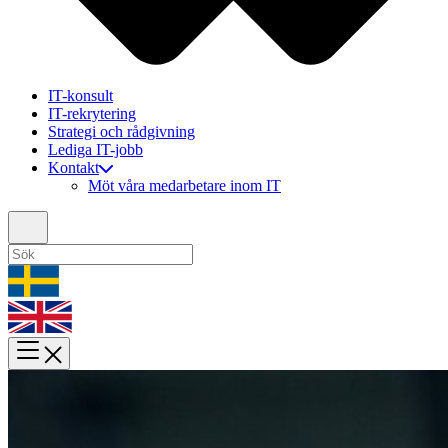
IT-konsult
IT-rekrytering
Strategi och rådgivning
Lediga IT-jobb
Kontakt
Möt våra medarbetare inom IT