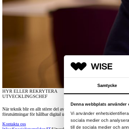
Samtycke
HYR ELLER REKRYTERA
UTVECKLINGSCHEF
Denna webbplats använder 
När teknik blir en allt större del av affären blir ledarskapet avgöran
Vi använder enhetsidentifierar
förutsättningar för hållbar digital utveckling.
sociala medier och analysera 
Kontakta oss
till de sociala medier och a