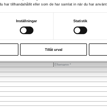
har tillhandahållit eller som de har samlat in när du har använt 
Utvecklingschef
LEADERSHIP THAT DRIVES INNOVATION
Inställningar
Statistik
rskap som skapar riktning, engagemang och struktur. Oavsett om du står
e IT dig att hitta en utvecklingschef som får människor, teknik och affä
Hör av dig till oss!
Vi återkommer så snart vi kan för att boka en tid som passar dig.
Tillåt urval