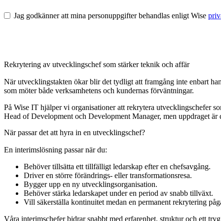
Jag godkänner att mina personuppgifter behandlas enligt Wise
priv
Rekrytering av utvecklingschef som stärker teknik och affär
När utvecklingstakten ökar blir det tydligt att framgång inte enbart h
som möter både verksamhetens och kundernas förväntningar.
På Wise IT hjälper vi organisationer att rekrytera utvecklingschefer
Head of Development och Development Manager, men uppdraget är det
När passar det att hyra in en utvecklingschef?
En interimslösning passar när du:
Behöver tillsätta ett tillfälligt ledarskap efter en chefsavgång.
Driver en större förändrings- eller transformationsresa.
Bygger upp en ny utvecklingsorganisation.
Behöver stärka ledarskapet under en period av snabb tillväxt.
Vill säkerställa kontinuitet medan en permanent rekrytering påg
Våra interimschefer bidrar snabbt med erfarenhet, struktur och ett tryg