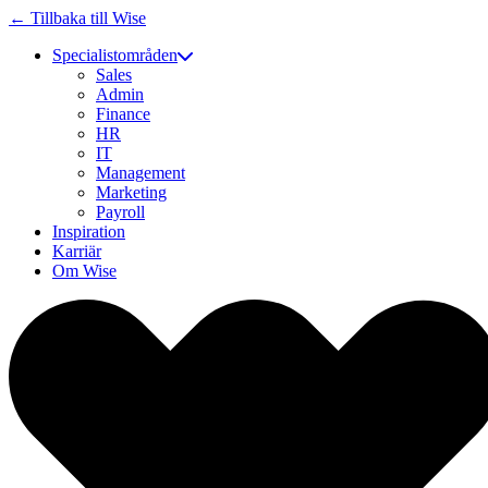
← Tillbaka till Wise
Specialistområden
Sales
Admin
Finance
HR
IT
Management
Marketing
Payroll
Inspiration
Karriär
Om Wise