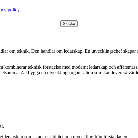
acy policy
.
Skicka
andlar om teknik. Den handlar om ledarskap. En utvecklingschef skapar fö
 som kombinerar teknisk förståelse med modernt ledarskap och affärsmä
samma. Att bygga en utvecklingsorganisation som kan leverera värde i
år.
gt ledarskap som skapar stabilitet och utveckling från första dagen.