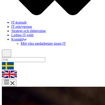
IT-konsult
IT-rekrytering
Strategi och rådgivning
Lediga IT-jobb
Kontakt
Möt våra medarbetare inom IT