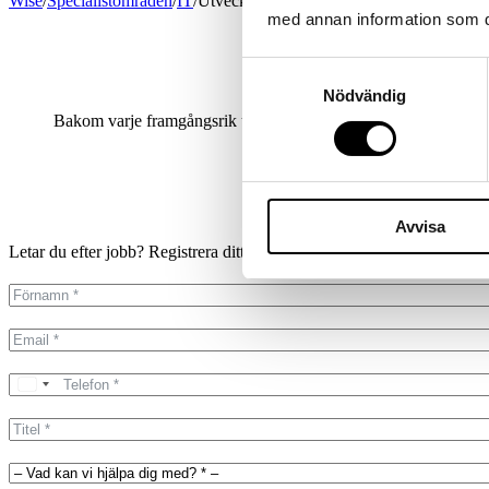
Wise
/
Specialistområden
/
IT
/
Utvecklingschef
med annan information som du 
Samtyckesval
Nödvändig
Bakom varje framgångsrik utvecklingsorganisation finns ett leda
utvecklingsteam hjälper Wis
Avvisa
Letar du efter jobb? Registrera ditt CV direkt
på vår Connect-portal.