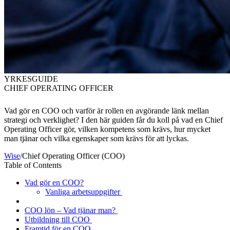
YRKESGUIDE
CHIEF OPERATING OFFICER
Vad gör en COO och varför är rollen en avgörande länk mellan
strategi och verklighet? I den här guiden får du koll på vad en
Chief
Operating Officer gör, vilken kompetens som krävs, hur mycket
man tjänar och vilka egenskaper som krävs för att lyckas.
Wise
/
Chief Operating Officer (COO)
Table of Contents
Vad gör en COO?
Vanliga arbetsuppgifter
COO lön – Vad tjänar man?
Utbildning till COO
Framtid för en COO