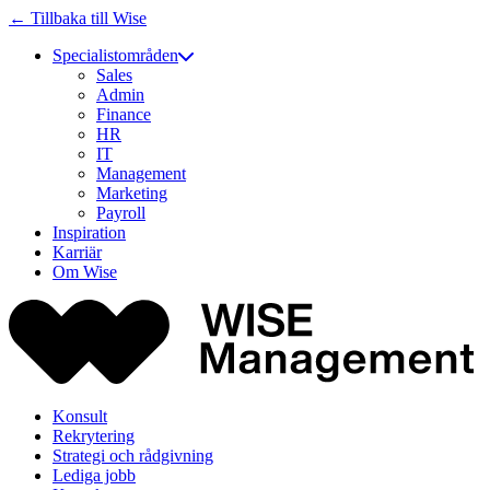
← Tillbaka till Wise
Specialistområden
Sales
Admin
Finance
HR
IT
Management
Marketing
Payroll
Inspiration
Karriär
Om Wise
Konsult
Rekrytering
Strategi och rådgivning
Lediga jobb