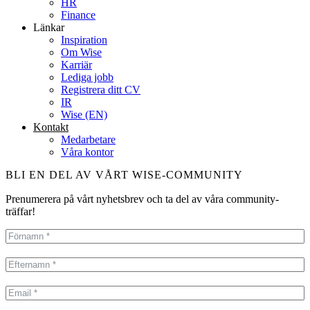
HR
Finance
Länkar
Inspiration
Om Wise
Karriär
Lediga jobb
Registrera ditt CV
IR
Wise (EN)
Kontakt
Medarbetare
Våra kontor
BLI EN DEL AV VÅRT WISE-COMMUNITY
Prenumerera på vårt nyhetsbrev och ta del av våra community-
träffar!