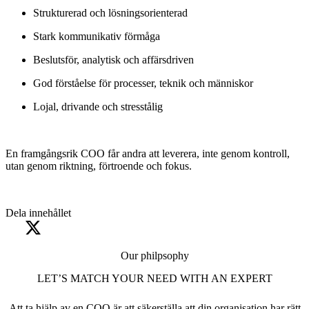
Strukturerad och lösningsorienterad
Stark kommunikativ förmåga
Beslutsför, analytisk och affärsdriven
God förståelse för processer, teknik och människor
Lojal, drivande och stresstålig
En framgångsrik COO får andra att leverera, inte genom kontroll,
utan genom riktning, förtroende och fokus.
Dela innehållet
Our philpsophy
LET’S MATCH YOUR NEED WITH AN EXPERT
Att ta hjälp av en COO är att säkerställa att din organisation har rätt