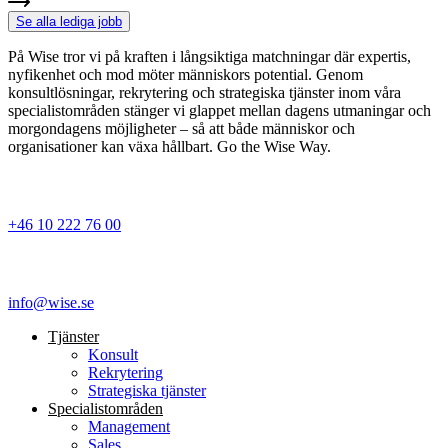
Se alla lediga jobb
På Wise tror vi på kraften i långsiktiga matchningar där expertis,
nyfikenhet och mod möter människors potential. Genom
konsultlösningar, rekrytering och strategiska tjänster inom våra
specialistområden stänger vi glappet mellan dagens utmaningar och
morgondagens möjligheter – så att både människor och
organisationer kan växa hållbart. Go the Wise Way.
+46 10 222 76 00
info@wise.se
Tjänster
Konsult
Rekrytering
Strategiska tjänster
Specialist­områden
Management
Sales