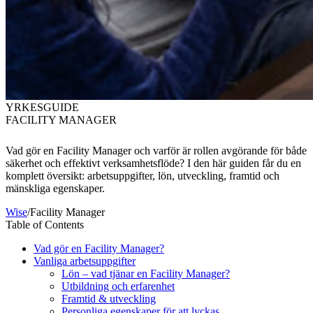
YRKESGUIDE
FACILITY MANAGER
Vad gör en Facility Manager och varför är rollen avgörande för både
säkerhet och effektivt verksamhetsflöde? I den här guiden får du en
komplett översikt: arbetsuppgifter, lön, utveckling, framtid och
mänskliga egenskaper.
Wise
/
Facility Manager
Table of Contents
Vad gör en Facility Manager?
Vanliga arbetsuppgifter
Lön – vad tjänar en Facility Manager?
Utbildning och erfarenhet
Framtid & utveckling
Personliga egenskaper för att lyckas