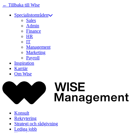
← Tillbaka till Wise
Specialistområden
Sales
Admin
Finance
HR
IT
Management
Marketing
Payroll
Inspiration
Karriär
Om Wise
Konsult
Rekrytering
Strategi och rådgivning
Lediga jobb