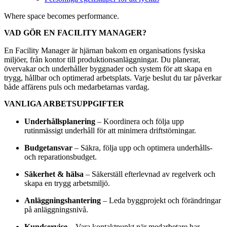
Where space becomes performance.
VAD GÖR EN FACILITY MANAGER?
En Facility Manager är hjärnan bakom en organisations fysiska
miljöer, från kontor till produktionsanläggningar. Du planerar,
övervakar och underhåller byggnader och system för att skapa en
trygg, hållbar och optimerad arbetsplats. Varje beslut du tar påverkar
både affärens puls och medarbetarnas vardag.
VANLIGA ARBETSUPPGIFTER
Underhållsplanering
– Koordinera och följa upp
rutinmässigt underhåll för att minimera driftstörningar.
Budgetansvar
– Säkra, följa upp och optimera underhålls-
och reparationsbudget.
Säkerhet & hälsa
– Säkerställ efterlevnad av regelverk och
skapa en trygg arbetsmiljö.
Anläggningshantering
– Leda byggprojekt och förändringar
på anläggningsnivå.
Kundservice
– Vara kontaktpunkt när medarbetare har