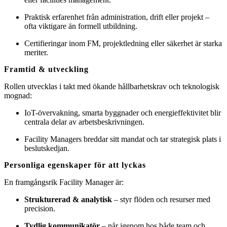
Praktisk erfarenhet från administration, drift eller projekt –
ofta viktigare än formell utbildning.
Certifieringar inom FM, projektledning eller säkerhet är starka
meriter.
Framtid & utveckling
Rollen utvecklas i takt med ökande hållbarhetskrav och teknologisk
mognad:
IoT-övervakning, smarta byggnader och energieffektivitet blir
centrala delar av arbetsbeskrivningen.
Facility Managers breddar sitt mandat och tar strategisk plats i
beslutskedjan.
Personliga egenskaper för att lyckas
En framgångsrik Facility Manager är:
Strukturerad & analytisk
– styr flöden och resurser med
precision.
Tydlig kommunikatör
– når igenom hos både team och