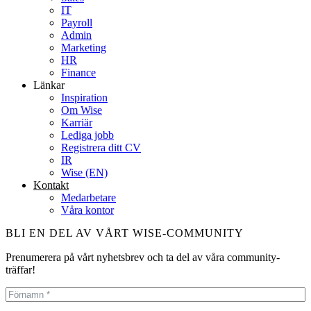
IT
Payroll
Admin
Marketing
HR
Finance
Länkar
Inspiration
Om Wise
Karriär
Lediga jobb
Registrera ditt CV
IR
Wise (EN)
Kontakt
Medarbetare
Våra kontor
BLI EN DEL AV VÅRT WISE-COMMUNITY
Prenumerera på vårt nyhetsbrev och ta del av våra community-
träffar!