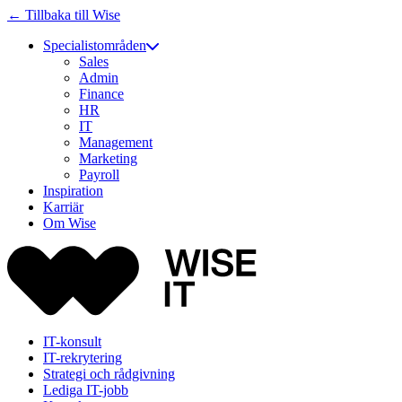
← Tillbaka till Wise
Specialistområden
Sales
Admin
Finance
HR
IT
Management
Marketing
Payroll
Inspiration
Karriär
Om Wise
IT-konsult
IT-rekrytering
Strategi och rådgivning
Lediga IT-jobb