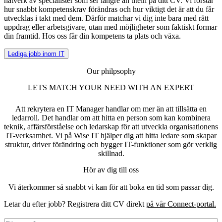
nätverk av specialister som ser längre än titeln på ditt CV. Vi förstår
hur snabbt kompetenskrav förändras och hur viktigt det är att du får
utvecklas i takt med dem. Därför matchar vi dig inte bara med rätt
uppdrag eller arbetsgivare, utan med möjligheter som faktiskt formar
din framtid. Hos oss får din kompetens ta plats och växa.
Lediga jobb inom IT
Our philpsophy
LETS MATCH YOUR NEED WITH AN EXPERT
Att rekrytera en IT Manager handlar om mer än att tillsätta en
ledarroll. Det handlar om att hitta en person som kan kombinera
teknik, affärsförståelse och ledarskap för att utveckla organisationens
IT-verksamhet. Vi på Wise IT hjälper dig att hitta ledare som skapar
struktur, driver förändring och bygger IT-funktioner som gör verklig
skillnad.
Hör av dig till oss
Vi återkommer så snabbt vi kan för att boka en tid som passar dig.
Letar du efter jobb? Registrera ditt CV direkt
på vår Connect-portal.