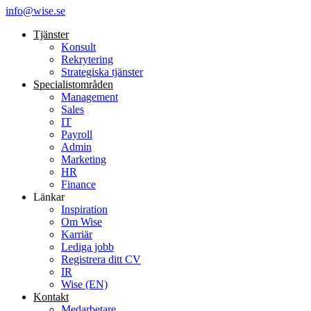
info@wise.se
Tjänster
Konsult
Rekrytering
Strategiska tjänster
Specialist­områden
Management
Sales
IT
Payroll
Admin
Marketing
HR
Finance
Länkar
Inspiration
Om Wise
Karriär
Lediga jobb
Registrera ditt CV
IR
Wise (EN)
Kontakt
Medarbetare