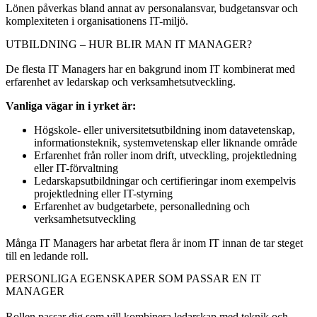
Lönen påverkas bland annat av personalansvar, budgetansvar och
komplexiteten i organisationens IT-miljö.
UTBILDNING – HUR BLIR MAN IT MANAGER?
De flesta IT Managers har en bakgrund inom IT kombinerat med
erfarenhet av ledarskap och verksamhetsutveckling.
Vanliga vägar in i yrket är:
Högskole- eller universitetsutbildning inom datavetenskap,
informationsteknik, systemvetenskap eller liknande område
Erfarenhet från roller inom drift, utveckling, projektledning
eller IT-förvaltning
Ledarskapsutbildningar och certifieringar inom exempelvis
projektledning eller IT-styrning
Erfarenhet av budgetarbete, personalledning och
verksamhetsutveckling
Många IT Managers har arbetat flera år inom IT innan de tar steget
till en ledande roll.
PERSONLIGA EGENSKAPER SOM PASSAR EN IT
MANAGER
Rollen passar dig som vill kombinera ledarskap med teknik och