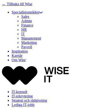
← Tillbaka till Wise
Specialistområden
Sales
Admin
Finance
HR
IT
Management
Marketing
Payroll
Inspiration
Karriär
Om Wise
IT-konsult
IT-rekrytering
Strategi och rådgivning
Lediga IT-jobb