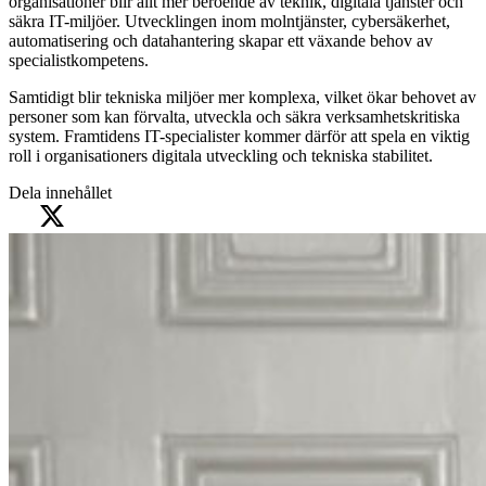
organisationer blir allt mer beroende av teknik, digitala tjänster och
säkra IT-miljöer. Utvecklingen inom molntjänster, cybersäkerhet,
automatisering och datahantering skapar ett växande behov av
specialistkompetens.
Samtidigt blir tekniska miljöer mer komplexa, vilket ökar behovet av
personer som kan förvalta, utveckla och säkra verksamhetskritiska
system. Framtidens IT-specialister kommer därför att spela en viktig
roll i organisationers digitala utveckling och tekniska stabilitet.
Dela innehållet