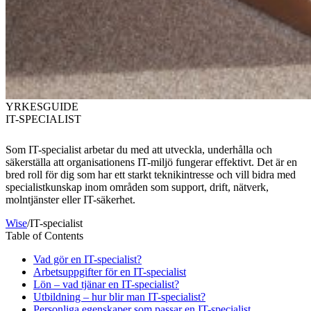
YRKESGUIDE
IT-SPECIALIST
Som IT-specialist arbetar du med att utveckla, underhålla och
säkerställa att organisationens IT-miljö fungerar effektivt. Det är en
bred roll för dig som har ett starkt teknikintresse och vill bidra med
specialistkunskap inom områden som support, drift, nätverk,
molntjänster eller IT-säkerhet.
Wise
/
IT-specialist
Table of Contents
Vad gör en IT-specialist?
Arbetsuppgifter för en IT-specialist
Lön – vad tjänar en IT-specialist?
Utbildning – hur blir man IT-specialist?
Personliga egenskaper som passar en IT-specialist