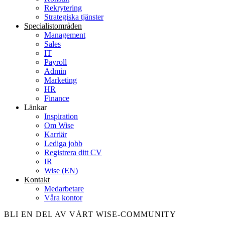
Rekrytering
Strategiska tjänster
Specialist­områden
Management
Sales
IT
Payroll
Admin
Marketing
HR
Finance
Länkar
Inspiration
Om Wise
Karriär
Lediga jobb
Registrera ditt CV
IR
Wise (EN)
Kontakt
Medarbetare
Våra kontor
BLI EN DEL AV VÅRT WISE-COMMUNITY