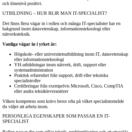
och lönenivå positivt.
UTBILDNING – HUR BLIR MAN IT-SPECIALIST?
Det finns flera vägar in i rollen och många IT-specialister har en
bakgrund inom datavetenskap, informationsteknologi eller
nätverksteknik.
Vanliga vägar in i yrket är:
Högskole- eller universitetsutbildning inom IT, datavetenskap
eller informationsteknologi
YH-utbildningar inom nätverk, drift, support eller
systemadministration
Praktisk erfarenhet från support, drift eller tekniska
specialistroller
Certifieringar från exempelvis Microsoft, Cisco, CompTIA
eller andra teknikleverantörer
Vilken kompetens som krävs beror ofta på vilket specialistområde
du väljer att arbeta inom.
PERSONLIGA EGENSKAPER SOM PASSAR EN IT-
SPECIALIST
Rollen passar dig som gillar teknik, problemlösning och att utveckla