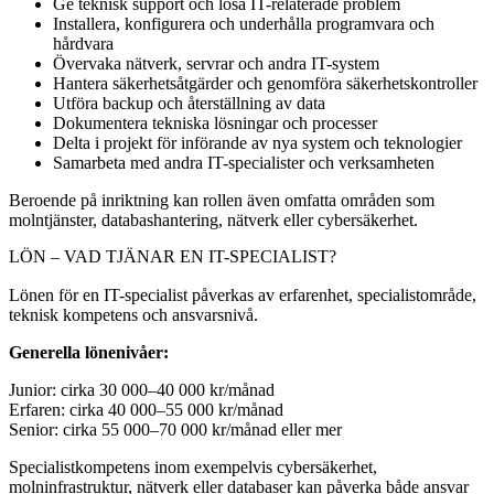
Ge teknisk support och lösa IT-relaterade problem
Installera, konfigurera och underhålla programvara och
hårdvara
Övervaka nätverk, servrar och andra IT-system
Hantera säkerhetsåtgärder och genomföra säkerhetskontroller
Utföra backup och återställning av data
Dokumentera tekniska lösningar och processer
Delta i projekt för införande av nya system och teknologier
Samarbeta med andra IT-specialister och verksamheten
Beroende på inriktning kan rollen även omfatta områden som
molntjänster, databashantering, nätverk eller cybersäkerhet.
LÖN – VAD TJÄNAR EN IT-SPECIALIST?
Lönen för en IT-specialist påverkas av erfarenhet, specialistområde,
teknisk kompetens och ansvarsnivå.
Generella lönenivåer:
Junior: cirka 30 000–40 000 kr/månad
Erfaren: cirka 40 000–55 000 kr/månad
Senior: cirka 55 000–70 000 kr/månad eller mer
Specialistkompetens inom exempelvis cybersäkerhet,
molninfrastruktur, nätverk eller databaser kan påverka både ansvar