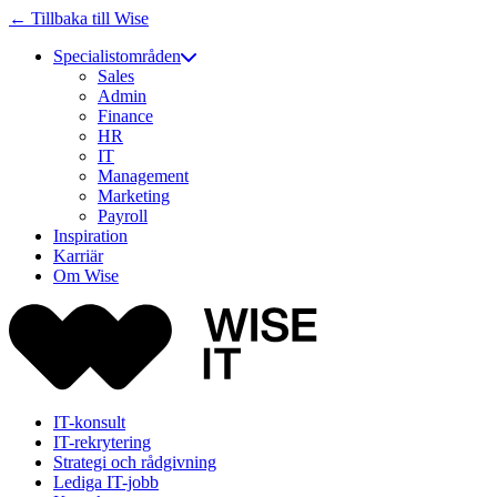
← Tillbaka till Wise
Specialistområden
Sales
Admin
Finance
HR
IT
Management
Marketing
Payroll
Inspiration
Karriär
Om Wise
IT-konsult
IT-rekrytering
Strategi och rådgivning
Lediga IT-jobb