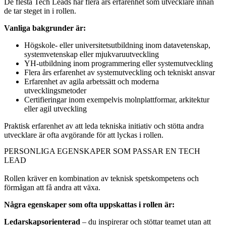
De flesta Tech Leads har flera års erfarenhet som utvecklare innan
de tar steget in i rollen.
Vanliga bakgrunder är:
Högskole- eller universitetsutbildning inom datavetenskap,
systemvetenskap eller mjukvaruutveckling
YH-utbildning inom programmering eller systemutveckling
Flera års erfarenhet av systemutveckling och tekniskt ansvar
Erfarenhet av agila arbetssätt och moderna
utvecklingsmetoder
Certifieringar inom exempelvis molnplattformar, arkitektur
eller agil utveckling
Praktisk erfarenhet av att leda tekniska initiativ och stötta andra
utvecklare är ofta avgörande för att lyckas i rollen.
PERSONLIGA EGENSKAPER SOM PASSAR EN TECH
LEAD
Rollen kräver en kombination av teknisk spetskompetens och
förmågan att få andra att växa.
Några egenskaper som ofta uppskattas i rollen är:
Ledarskapsorienterad
– du inspirerar och stöttar teamet utan att