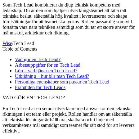
Som Tech Lead kombinerar du djup teknisk kompetens med
ledarskap. Du är den som hjälper utvecklingsteamet att fatta rätt
tekniska beslut, säkerställa hög kvalitet i leveranserna och skapa
förutsättningar för att teamet ska lyckas. Rollen passar dig som vill
fortsätta vara nära tekniken samtidigt som du tar ett större ansvar för
människor, arkitektur och riktning.
Wise
/
Tech Lead
Table of Contents
Vad gör en Tech Lead?
Arbetsuppgifter för en Tech Lead
Lön – vad tjänar en Tech Lead?
Utbildning – hur blir man Tech Lead?
Personliga egenskaper som passar en Tech Lead
Framtiden för Tech Leads
VAD GÖR EN TECH LEAD?
En Tech Lead är en senior utvecklare med ansvar för den tekniska
riktningen i ett team eller projekt. Rollen handlar om att säkerställa
att tekniska lösningar är hållbara, skalbara och i linje med
verksamhetens mål samtidigt som teamet får rätt stöd för att leverera
effektivt.