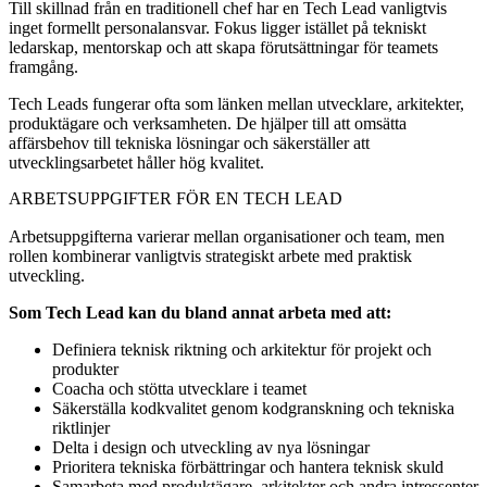
Till skillnad från en traditionell chef har en Tech Lead vanligtvis
inget formellt personalansvar. Fokus ligger istället på tekniskt
ledarskap, mentorskap och att skapa förutsättningar för teamets
framgång.
Tech Leads fungerar ofta som länken mellan utvecklare, arkitekter,
produktägare och verksamheten. De hjälper till att omsätta
affärsbehov till tekniska lösningar och säkerställer att
utvecklingsarbetet håller hög kvalitet.
ARBETSUPPGIFTER FÖR EN TECH LEAD
Arbetsuppgifterna varierar mellan organisationer och team, men
rollen kombinerar vanligtvis strategiskt arbete med praktisk
utveckling.
Som Tech Lead kan du bland annat arbeta med att:
Definiera teknisk riktning och arkitektur för projekt och
produkter
Coacha och stötta utvecklare i teamet
Säkerställa kodkvalitet genom kodgranskning och tekniska
riktlinjer
Delta i design och utveckling av nya lösningar
Prioritera tekniska förbättringar och hantera teknisk skuld
Samarbeta med produktägare, arkitekter och andra intressenter