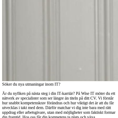
Söker du nya utmaningar inom IT?
Är du nyfiken på nästa steg i din IT-karriär? På Wise IT möter du ett
nätverk av specialister som ser längre än titeln på ditt CV. Vi förstår
hur snabbt kompetenskrav förändras och hur viktigt det är att du får
utvecklas i takt med dem. Därför matchar vi dig inte bara med rätt
uppdrag eller arbetsgivare, utan med möjligheter som faktiskt formar
din framtid. Hos oss får din kompetens ta plats och växa.