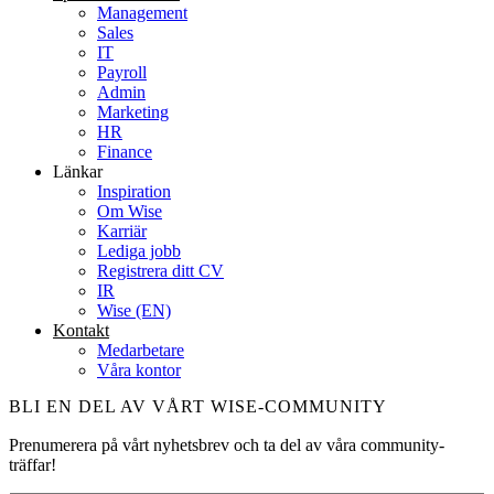
Management
Sales
IT
Payroll
Admin
Marketing
HR
Finance
Länkar
Inspiration
Om Wise
Karriär
Lediga jobb
Registrera ditt CV
IR
Wise (EN)
Kontakt
Medarbetare
Våra kontor
BLI EN DEL AV VÅRT WISE-COMMUNITY
Prenumerera på vårt nyhetsbrev och ta del av våra community-
träffar!