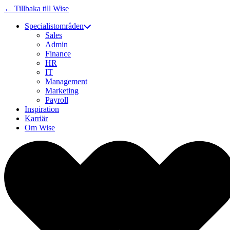
← Tillbaka till Wise
Specialistområden
Sales
Admin
Finance
HR
IT
Management
Marketing
Payroll
Inspiration
Karriär
Om Wise