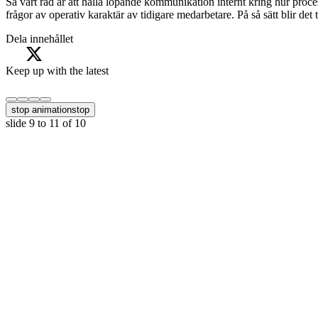
Så vårt råd är att hålla löpande kommunikation internt kring hur proces
frågor av operativ karaktär av tidigare medarbetare. På så sätt blir det
Dela innehållet
Keep up with the latest
stop animation
stop
slide
9 to 11
of 10