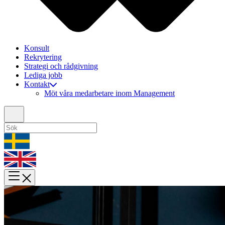
Konsult
Rekrytering
Strategi och rådgivning
Lediga jobb
Kontakt
Möt våra medarbetare inom Management