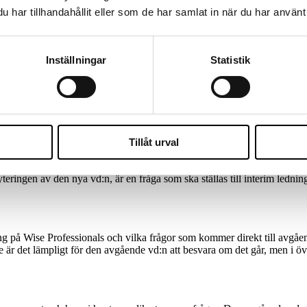
har tillhandahållit eller som de har samlat in när du har använt 
Inställningar
Statistik
s tänkte vi från början att vi skulle se på vd:ns exit som att hon gick t
 och den interim ledning vi riggat under tiden en ny vd rekryteras. Sam
as” och ”sörja” för att kunna gå vidare. Precis som det ska vara.
Tillåt urval
ganisationen om hur den skulle fungera på kort sikt. Det gäller att stän
eringen av den nya vd:n, är en fråga som ska ställas till interim lednin
g på Wise Professionals och vilka frågor som kommer direkt till avgåend
 är det lämpligt för den avgående vd:n att besvara om det går, men i öv