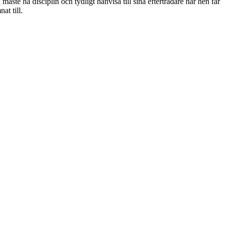
åste ha disciplin och tydligt hänvisa till sina efterträdare när hen får
at till.