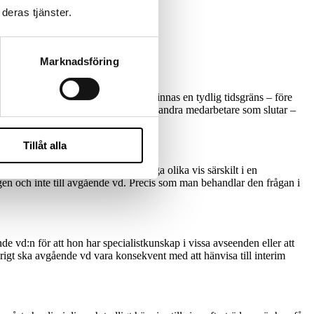
deras tjänster.
Marknadsföring
ill ett ”externt” bolag. Det skulle finnas en tydlig tidsgräns – före
ma ”riter” och rutiner som vi har för andra medarbetare som slutar –
Tillåt alla
digt och öppet kommunicera på många olika vis särskilt i en
gen och inte till avgående vd. Precis som man behandlar den frågan i
e vd:n för att hon har specialistkunskap i vissa avseenden eller att
rigt ska avgående vd vara konsekvent med att hänvisa till interim