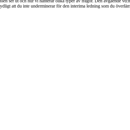
sen ser ut och hur vi hanterar olika typer av frågor. Den avgående vd:n m
 tydligt att du inte underminerar för den interima ledning som du överlämn