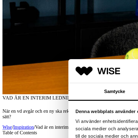
Samtycke
VAD ÄR EN INTERIM LEDNINGSGRUPP?
När en vd avgår och en ny ska rekryteras är det vanligt att beslutsfat
Denna webbplats använder 
sätt?
Vi använder enhetsidentifierar
Wise
/
Inspiration
/
Vad är en interim ledningsgrupp?
sociala medier och analysera 
Table of Contents
till de sociala medier och a