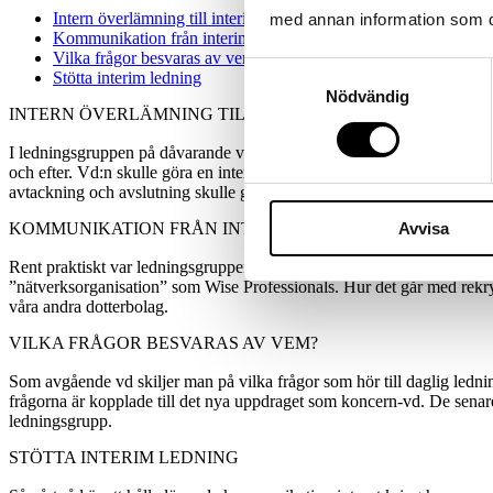
Intern överlämning till interim ledningsgrupp
med annan information som du 
Kommunikation från interim ledning
Vilka frågor besvaras av vem?
Samtyckesval
Stötta interim ledning
Nödvändig
INTERN ÖVERLÄMNING TILL INTERIM LEDNINGSGRUPP
I ledningsgruppen på dåvarande varumärket och bolaget Wise Professional
och efter. Vd:n skulle göra en intern överlämning mot tillförordnad vd
avtackning och avslutning skulle genomföras. På så sätt fick vi ”glädj
Avvisa
KOMMUNIKATION FRÅN INTERIM LEDNING
Rent praktiskt var ledningsgruppen tydliga i sin kommunikation till or
”nätverksorganisation” som Wise Professionals. Hur det går med rekryt
våra andra dotterbolag.
VILKA FRÅGOR BESVARAS AV VEM?
Som avgående vd skiljer man på vilka frågor som hör till daglig lednin
frågorna är kopplade till det nya uppdraget som koncern-vd. De senare
ledningsgrupp.
STÖTTA INTERIM LEDNING