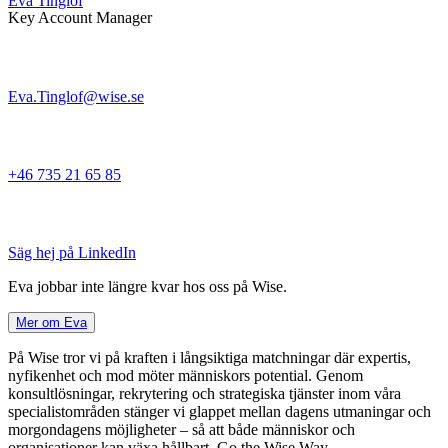
Eva Tinglöf
Key Account Manager
Eva.Tinglof@wise.se
+46 735 21 65 85
Säg hej på LinkedIn
Eva jobbar inte längre kvar hos oss på Wise.
Mer om Eva
På Wise tror vi på kraften i långsiktiga matchningar där expertis,
nyfikenhet och mod möter människors potential. Genom
konsultlösningar, rekrytering och strategiska tjänster inom våra
specialistområden stänger vi glappet mellan dagens utmaningar och
morgondagens möjligheter – så att både människor och
organisationer kan växa hållbart. Go the Wise Way.