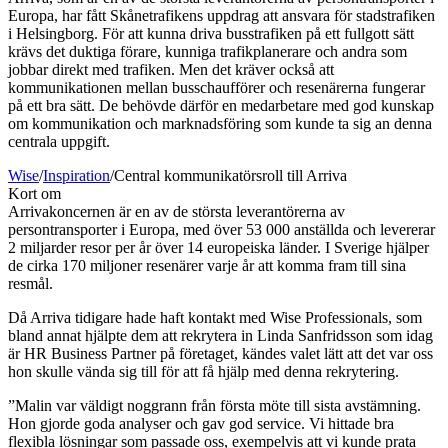
Europa, har fått Skånetrafikens uppdrag att ansvara för stadstrafiken
i Helsingborg. För att kunna driva busstrafiken på ett fullgott sätt
krävs det duktiga förare, kunniga trafikplanerare och andra som
jobbar direkt med trafiken. Men det kräver också att
kommunikationen mellan busschaufförer och resenärerna fungerar
på ett bra sätt. De behövde därför en medarbetare med god kunskap
om kommunikation och marknadsföring som kunde ta sig an denna
centrala uppgift.
Wise
/
Inspiration
/
Central kommunikatörsroll till Arriva
Kort om
Arrivakoncernen är en av de största leverantörerna av
persontransporter i Europa, med över 53 000 anställda och levererar
2 miljarder resor per år över 14 europeiska länder. I Sverige hjälper
de cirka 170 miljoner resenärer varje år att komma fram till sina
resmål.
Då Arriva tidigare hade haft kontakt med Wise Professionals, som
bland annat hjälpte dem att rekrytera in Linda Sanfridsson som idag
är HR Business Partner på företaget, kändes valet lätt att det var oss
hon skulle vända sig till för att få hjälp med denna rekrytering.
”Malin var väldigt noggrann från första möte till sista avstämning.
Hon gjorde goda analyser och gav god service. Vi hittade bra
flexibla lösningar som passade oss, exempelvis att vi kunde prata