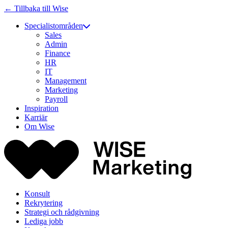
← Tillbaka till Wise
Specialistområden
Sales
Admin
Finance
HR
IT
Management
Marketing
Payroll
Inspiration
Karriär
Om Wise
Konsult
Rekrytering
Strategi och rådgivning
Lediga jobb