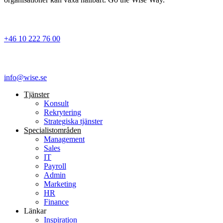
+46 10 222 76 00
info@wise.se
Tjänster
Konsult
Rekrytering
Strategiska tjänster
Specialist­områden
Management
Sales
IT
Payroll
Admin
Marketing
HR
Finance
Länkar
Inspiration