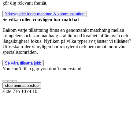
gör dig relevant framåt.
Yrkesguider inom marknad & kommunikation
Se vilka roller vi nyligen har matchat
Bakom varje tillsättning finns en genomtänkt matchning mellan
kompetens och sammanhang – alltid med kvalitet, affärsnytta och
långsiktighet i fokus. Nyfiken på vilka typer av tjänster vi tillsätter?
Utforska roller vi nyligen har rekryterat och bemannat inom våra
specialistområden.
Se våra tillsatta jobb
You can’t fill a gap you don’t understand.
stop animation
stop
slide
7 to 10
of 10