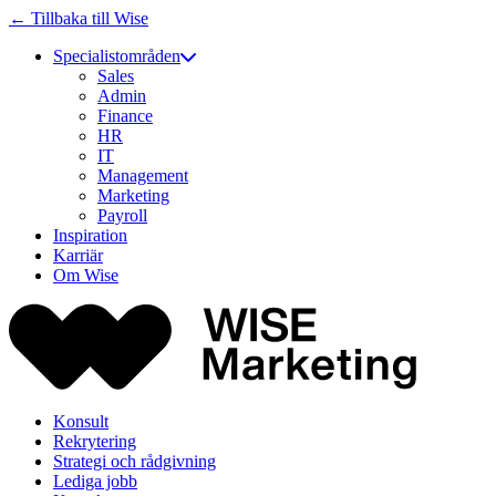
← Tillbaka till Wise
Specialistområden
Sales
Admin
Finance
HR
IT
Management
Marketing
Payroll
Inspiration
Karriär
Om Wise
Konsult
Rekrytering
Strategi och rådgivning
Lediga jobb