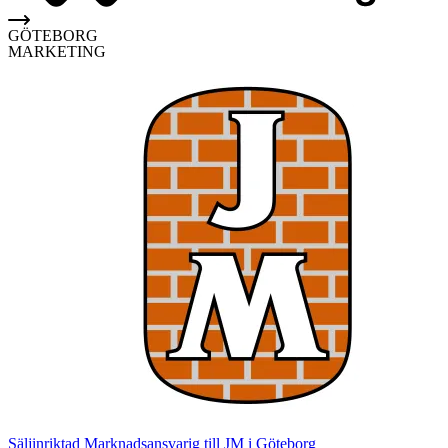
GÖTEBORG
MARKETING
Säljinriktad Marknadsansvarig till JM i Göteborg