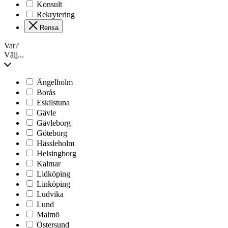
Konsult
Rekrytering
Rensa
Var?
Välj...
Ängelholm
Borås
Eskilstuna
Gävle
Gävleborg
Göteborg
Hässleholm
Helsingborg
Kalmar
Lidköping
Linköping
Ludvika
Lund
Malmö
Östersund