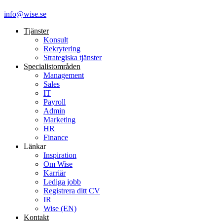
info@wise.se
Tjänster
Konsult
Rekrytering
Strategiska tjänster
Specialist­områden
Management
Sales
IT
Payroll
Admin
Marketing
HR
Finance
Länkar
Inspiration
Om Wise
Karriär
Lediga jobb
Registrera ditt CV
IR
Wise (EN)
Kontakt