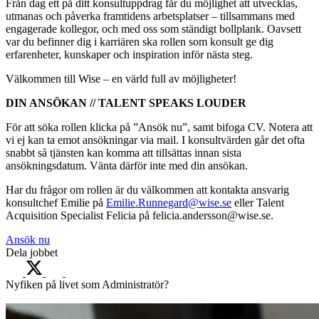
Från dag ett på ditt konsultuppdrag får du möjlighet att utvecklas,
utmanas och påverka framtidens arbetsplatser – tillsammans med
engagerade kollegor, och med oss som ständigt bollplank. Oavsett
var du befinner dig i karriären ska rollen som konsult ge dig
erfarenheter, kunskaper och inspiration inför nästa steg.
Välkommen till Wise – en värld full av möjligheter!
DIN ANSÖKAN // TALENT SPEAKS LOUDER
För att söka rollen klicka på ”Ansök nu”, samt bifoga CV. Notera att
vi ej kan ta emot ansökningar via mail. I konsultvärden går det ofta
snabbt så tjänsten kan komma att tillsättas innan sista
ansökningsdatum. Vänta därför inte med din ansökan.
Har du frågor om rollen är du välkommen att kontakta ansvarig
konsultchef Emilie på
Emilie.Runnegard@wise.se
eller Talent
Acquisition Specialist Felicia på felicia.andersson@wise.se.
Ansök nu
Dela jobbet
Nyfiken på livet som Administratör?