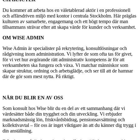
Du kommer att arbeta hos en väletablerad aktör i en professionell
och affärsdriven miljö med kontor i centrala Stockholm. Här präglas
kulturen av samarbete, engagemang och ett högt tempo där man
tillsammans strävar efter att skapa värde för kunder och verksamhet.
OM WISE ADMIN
Wise Admin är specialister på rekrytering, konsultlösningar och
rådgivning inom administration. Vi lyfter de som ofta tas för givet,
för vi vet hur avgörande rätt administrativ kompetens är för att
verksamheten ska fungera och växa. Vi matchar människor som
skapar struktur, ordning och arbetsglädje, och ser till att de hamnar
där de gör som mest nytta. På riktigt.
NÄR DU BLIR EN AV OSS
Som konsult hos Wise blir du en del av ett sammanhang där vi
värdesätter både din trygghet och din utveckling. Vi erbjuder
marknadsmässig lön, friskvårdsbidrag, pensionsavsättning och
kollektivavtal – för oss är inget viktigare än att du känner dig trygg i
din anställning.