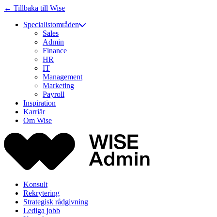
← Tillbaka till Wise
Specialistområden
Sales
Admin
Finance
HR
IT
Management
Marketing
Payroll
Inspiration
Karriär
Om Wise
Konsult
Rekrytering
Strategisk rådgivning
Lediga jobb