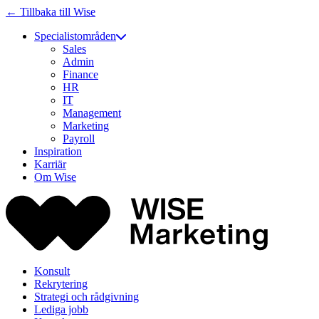
← Tillbaka till Wise
Specialistområden
Sales
Admin
Finance
HR
IT
Management
Marketing
Payroll
Inspiration
Karriär
Om Wise
Konsult
Rekrytering
Strategi och rådgivning
Lediga jobb