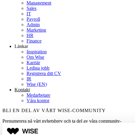
Management
Sales
IT
Payroll
Admin
Marketing
HR
Finance
Länkar
Inspiration
Om Wise
Karriär
Lediga jobb
Registrera ditt CV
IR
Wise (EN)
Kontakt
Medarbetare
Våra kontor
BLI EN DEL AV VÅRT WISE-COMMUNITY
Prenumerera på vårt nyhetsbrev och ta del av våra community-
träffar!