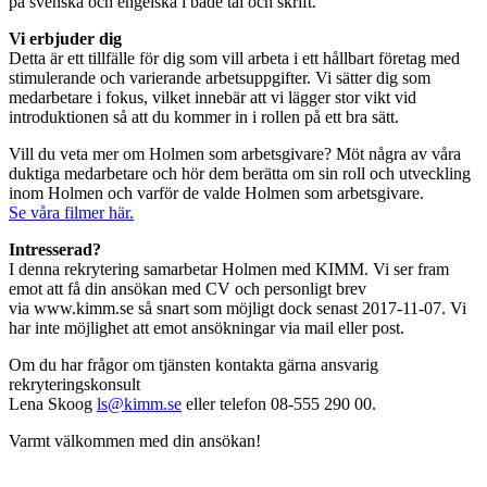
på svenska och engelska i både tal och skrift.
Vi erbjuder dig
Detta är ett tillfälle för dig som vill arbeta i ett hållbart företag med
stimulerande och varierande arbetsuppgifter. Vi sätter dig som
medarbetare i fokus, vilket innebär att vi lägger stor vikt vid
introduktionen så att du kommer in i rollen på ett bra sätt.
Vill du veta mer om Holmen som arbetsgivare? Möt några av våra
duktiga medarbetare och hör dem berätta om sin roll och utveckling
inom Holmen och varför de valde Holmen som arbetsgivare.
Se våra filmer här.
Intresserad?
I denna rekrytering samarbetar Holmen med KIMM. Vi ser fram
emot att få din ansökan med CV och personligt brev
via www.kimm.se så snart som möjligt dock senast 2017-11-07. Vi
har inte möjlighet att emot ansökningar via mail eller post.
Om du har frågor om tjänsten kontakta gärna ansvarig
rekryteringskonsult
Lena Skoog
ls@kimm.se
eller telefon 08-555 290 00.
Varmt välkommen med din ansökan!