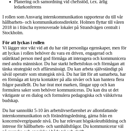
Planering och samordning vid chefsstöd, t.ex. årlig
ledarkonferens
I rollen som Ansvarig internkommunikation rapporterar du till vår
hållbarhets- och kommunikationsdirektör. Holmen flyttar till våren
2018 in i fräscha nyrenoverade lokaler på Strandvägen centralt i
Stockholm.
För att lyckas i rollen
Vi lägger stor vikt vid att du har rätt personliga egenskaper, men för
att lyckas i rollen behöver du vara en driven, engagerad och
utåtriktad person med god förmåga att interagera och kommunicera
med andra människor. Du har starkt helhetsfokus och förmågan att
tänka strategiskt och affärsmässigt. Du kan arbeta självständigt på
såväl operativ som strategisk nivå. Du har lätt för att samarbeta, har
en förmåga att knyta kontakter på alla nivåer och kan hantera flera
frågor parallellt. Du har örat mot marken, fångar upp och kan
formulera saker som behöver kommuniceras. Du kan dra ut det
viktigaste ur en dialog och formulera pedagogiska och välskrivna
budskap.
Du har sannolikt 5-10 års arbetslivserfarenhet av allomfattande
internkommunikation och förändringsledning, gärna från en
koncernövergripande nivå. Du har relevant högskoleutbildning och
intresse för hållbarhets- och samhällsfrågor. Du kommunicerar väl