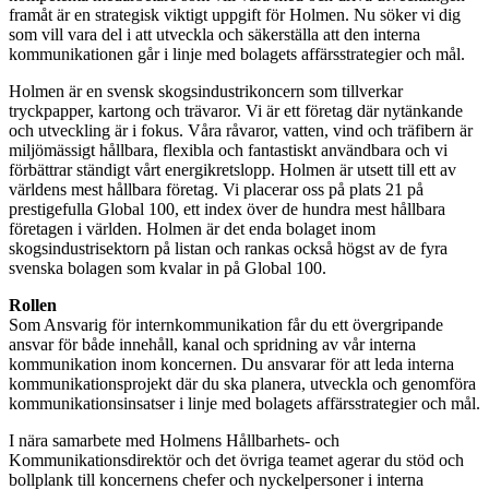
framåt är en strategisk viktigt uppgift för Holmen. Nu söker vi dig
som vill vara del i att utveckla och säkerställa att den interna
kommunikationen går i linje med bolagets affärsstrategier och mål.
Holmen är en svensk skogsindustrikoncern som tillverkar
tryckpapper, kartong och trävaror. Vi är ett företag där nytänkande
och utveckling är i fokus. Våra råvaror, vatten, vind och träfibern är
miljömässigt hållbara, flexibla och fantastiskt användbara och vi
förbättrar ständigt vårt energikretslopp. Holmen är utsett till ett av
världens mest hållbara företag. Vi placerar oss på plats 21 på
prestigefulla Global 100, ett index över de hundra mest hållbara
företagen i världen. Holmen är det enda bolaget inom
skogsindustrisektorn på listan och rankas också högst av de fyra
svenska bolagen som kvalar in på Global 100.
Rollen
Som Ansvarig för internkommunikation får du ett övergripande
ansvar för både innehåll, kanal och spridning av vår interna
kommunikation inom koncernen. Du ansvarar för att leda interna
kommunikationsprojekt där du ska planera, utveckla och genomföra
kommunikationsinsatser i linje med bolagets affärsstrategier och mål.
I nära samarbete med Holmens Hållbarhets- och
Kommunikationsdirektör och det övriga teamet agerar du stöd och
bollplank till koncernens chefer och nyckelpersoner i interna