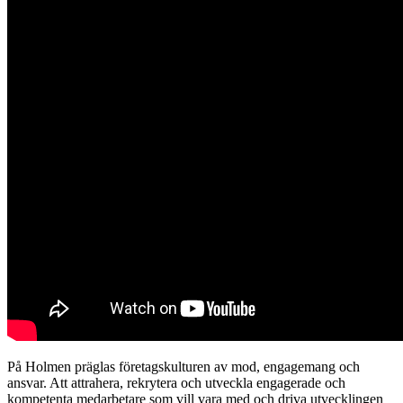
På Holmen präglas företagskulturen av mod, engagemang och
ansvar. Att attrahera, rekrytera och utveckla engagerade och
kompetenta medarbetare som vill vara med och driva utvecklingen