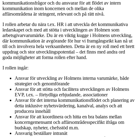
kommunikationsfrågor och du ansvarar för att flödet av intern
kommunikation inom koncernen och mellan de olika
affärsområdena är stringent, relevant och på rätt nivå.
I rollen arbetar du nära t.ex. HR i att utveckla det kommunikativa
ledarskapet och med att stötta i utvecklingen av Holmen som
arbetsgivarvarumärke. Du är en viktig kugge i Holmens utveckling,
där kommunikation är avgörande för hur vi framgångsrikt kan nå ut
till och involvera hela verksamheten. Detta är en ny roll med ett brett
uppdrag och stor utvecklingspotential – det finns med andra ord
goda möjligheter att forma rollen efter hand.
I rollen ingår:
Ansvar för utveckling av Holmens interna varumärke, både
strategier och genomförande
Ansvar för att stötta och facilitera utvecklingen av Holmens
EVP, t.ex. – förtydliga erbjudande, associationer
Ansvar för det interna kommunikationsflödet och planering av
detta inklusive nyhetsvärdering, kanalval, analys och att
producera innehåll
Ansvar för att koordinera och hitta en bra balans mellan
koncerngemensamt och affärsområdesspecifikt ifråga om
budskap, nyheter, chefsstöd m.m.
Ansvarig beställare intranät