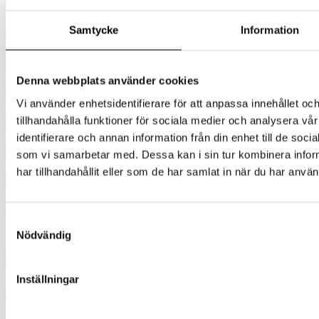
Samtycke
Information
Denna webbplats använder cookies
United
Vi använder enhetsidentifierare för att anpassa innehållet oc
States
tillhandahålla funktioner för sociala medier och analysera vår
+1
identifierare och annan information från din enhet till de so
som vi samarbetar med. Dessa kan i sin tur kombinera info
har tillhandahållit eller som de har samlat in när du har använ
Jag godkänner att mina personuppgifter behandlas enligt Wise
Samtyckesval
privacy policy
.
Nödvändig
Skicka
Inställningar