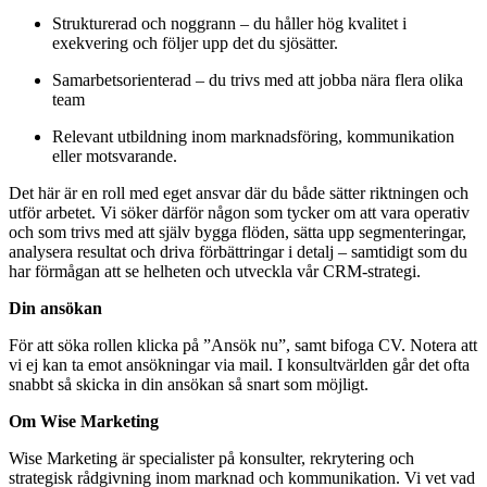
Strukturerad och noggrann – du håller hög kvalitet i
exekvering och följer upp det du sjösätter.
Samarbetsorienterad – du trivs med att jobba nära flera olika
team
Relevant utbildning inom marknadsföring, kommunikation
eller motsvarande.
Det här är en roll med eget ansvar där du både sätter riktningen och
utför arbetet. Vi söker därför någon som tycker om att vara operativ
och som trivs med att själv bygga flöden, sätta upp segmenteringar,
analysera resultat och driva förbättringar i detalj – samtidigt som du
har förmågan att se helheten och utveckla vår CRM-strategi.
Din ansökan
För att söka rollen klicka på ”Ansök nu”, samt bifoga CV. Notera att
vi ej kan ta emot ansökningar via mail. I konsultvärlden går det ofta
snabbt så skicka in din ansökan så snart som möjligt.
Om Wise Marketing
Wise Marketing är specialister på konsulter, rekrytering och
strategisk rådgivning inom marknad och kommunikation. Vi vet vad