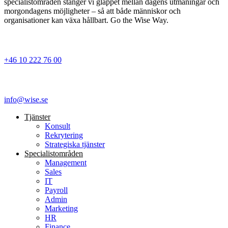
specialistområden stänger vi glappet mellan dagens utmaningar och
morgondagens möjligheter – så att både människor och
organisationer kan växa hållbart. Go the Wise Way.
+46 10 222 76 00
info@wise.se
Tjänster
Konsult
Rekrytering
Strategiska tjänster
Specialist­områden
Management
Sales
IT
Payroll
Admin
Marketing
HR
Finance