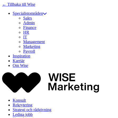
← Tillbaka till Wise
Specialistområden
Sales
Admin
Finance
HR
IT
Management
Marketing
Payroll
Inspiration
Karriär
Om Wise
Konsult
Rekrytering
Strategi och rådgivning
Lediga jobb