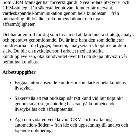
Som CRM Manager har förverkligar du Svea Solars lifecycle- och
CRM-strategi. Du säkerställer att våra kunder får relevant,
värdeskapande kommunikation genom hela kundresan – från
onboarding till lojalitet, rekommendationer och nya
affärsmöjligheter.
Det här är en roll för dig som trivs med att kombinera strategi, analys
och operativt genomförande. Du är inte bara den som definierar
kundresorna – du bygger, lanserar, analyserar och optimerar dem
själv. Du blir en nyckelperson i arbetet med att stärka
kundupplevelsen, öka kundvärdet över tid och skapa tillväxt i vår
befintliga kundbas.
Arbetsuppgifter
Bygga automatiserade kundresor som täcker hela kundens
livscykel.
Säkerställa att rätt budskap når rätt kund vid rätt tidpunkt
genom smart segmentering baserad på kundbeteende,
livscykelfas och affärspotential.
Äga och vidareutveckla våra CRM- och marketing
automation-flöden – från idé och uppsättning till analys och
löpande optimering.