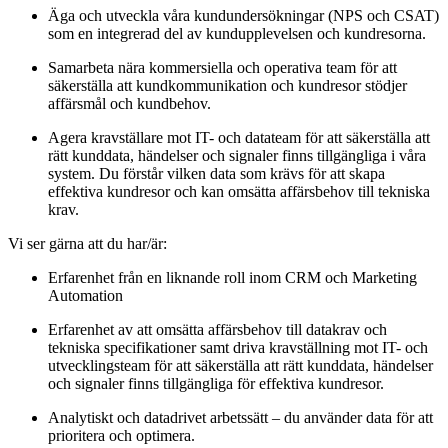
Äga och utveckla våra kundundersökningar (NPS och CSAT)
som en integrerad del av kundupplevelsen och kundresorna.
Samarbeta nära kommersiella och operativa team för att
säkerställa att kundkommunikation och kundresor stödjer
affärsmål och kundbehov.
Agera kravställare mot IT- och datateam för att säkerställa att
rätt kunddata, händelser och signaler finns tillgängliga i våra
system. Du förstår vilken data som krävs för att skapa
effektiva kundresor och kan omsätta affärsbehov till tekniska
krav.
Vi ser gärna att du har/är:
Erfarenhet från en liknande roll inom CRM och Marketing
Automation
Erfarenhet av att omsätta affärsbehov till datakrav och
tekniska specifikationer samt driva kravställning mot IT- och
utvecklingsteam för att säkerställa att rätt kunddata, händelser
och signaler finns tillgängliga för effektiva kundresor.
Analytiskt och datadrivet arbetssätt – du använder data för att
prioritera och optimera.