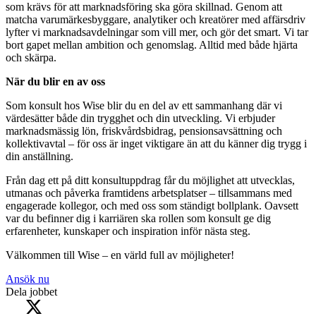
som krävs för att marknadsföring ska göra skillnad. Genom att
matcha varumärkesbyggare, analytiker och kreatörer med affärsdriv
lyfter vi marknadsavdelningar som vill mer, och gör det smart. Vi tar
bort gapet mellan ambition och genomslag. Alltid med både hjärta
och skärpa.
När du blir en av oss
Som konsult hos Wise blir du en del av ett sammanhang där vi
värdesätter både din trygghet och din utveckling. Vi erbjuder
marknadsmässig lön, friskvårdsbidrag, pensionsavsättning och
kollektivavtal – för oss är inget viktigare än att du känner dig trygg i
din anställning.
Från dag ett på ditt konsultuppdrag får du möjlighet att utvecklas,
utmanas och påverka framtidens arbetsplatser – tillsammans med
engagerade kollegor, och med oss som ständigt bollplank. Oavsett
var du befinner dig i karriären ska rollen som konsult ge dig
erfarenheter, kunskaper och inspiration inför nästa steg.
Välkommen till Wise – en värld full av möjligheter!
Ansök nu
Dela jobbet