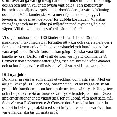
stolta över att gå vår egen väg när det kommer till marknadsföring,
design och hur vi väljer att bygga vårt bolag. I en konservativ
bransch som säljer överprisade outdoorkläder gör vår målsättning
oss unika: Våra kunder ska vara mer nöjda med de plagg vi
levererar, än de plagg de köper för dubbla kostnaden. Vi älskar
framgångar och tar nu sikte på miljarden med mycket glädje på
vägen. Vill du vara med oss när vi når det målet?
Vi säljer outdoorkläder i 30 länder och har 14 siter för olika
marknader, i takt med att vi fortsätter att växa och ska etablera oss i
fler länder kommer kvalitén på vår e-handel och kundupplevelse
vara avgörande för vår fortsatta framgång. Det ska vara lätt att
handla av oss! Därför vill vi att du som vår nya E-Commerce &
Conversation Specialist sätter igång med att utveckla vår e-handel
och ta kundupplevelse till nästa nivå, så snart vi hittat varandra.
Ditt nya jobb
Du kliver in i en fas som andas utveckling och nästa steg. Med en
årlig tillväxt på 30% och hög lönsamhet vill vi nu bygga en stabil
grund för framtiden. Inom kort implementeras vårt nya ERP-system
och i början av nästa år lanseras vår nya e-handelsplattform. Dessa
implementationer är ett viktigt steg för att uppnå våra högt satta mål.
Som vår nya E-Commerce & Converstion Specialist kommer du
snabbt in i viktiga projekt med stort inflytande och ansvar över hur
vår e-handel ska tas till nästa nivå.