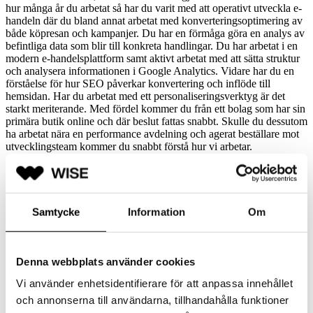
hur många år du arbetat så har du varit med att operativt utveckla e-
handeln där du bland annat arbetat med konverteringsoptimering av
både köpresan och kampanjer. Du har en förmåga göra en analys av
befintliga data som blir till konkreta handlingar. Du har arbetat i en
modern e-handelsplattform samt aktivt arbetat med att sätta struktur
och analysera informationen i Google Analytics. Vidare har du en
förståelse för hur SEO påverkar konvertering och inflöde till
hemsidan. Har du arbetat med ett personaliseringsverktyg är det
starkt meriterande. Med fördel kommer du från ett bolag som har sin
primära butik online och där beslut fattas snabbt. Skulle du dessutom
ha arbetat nära en performance avdelning och agerat beställare mot
utvecklingsteam kommer du snabbt förstå hur vi arbetar.
Vem är du?
Du gillar att bli inkastad i projekt eller sammanhang samt tar eget
ansvar för att skaffa dig den information du behöver för att kunna
göra analyser och komma med nya idéer så att ditt ansvarsområde
Samtycke
Information
Om
drivs framåt. Då rollen är ny och vi är i en utvecklingsfas, behöver
du kunna se utvecklingspotentialen och ha en förmåga att driva de
initiativ du tar i mål. Du gillar att arbeta nära affären, ha ett
ägandeskap och har alltid kunden och kundupplevelsen i fokus. Det
Denna webbplats använder cookies
är genom starka relationer och trygghet i din kompetens som du
Vi använder enhetsidentifierare för att anpassa innehållet
bygger förtroende i organisationen.
och annonserna till användarna, tillhandahålla funktioner
Kort om Revolution Race