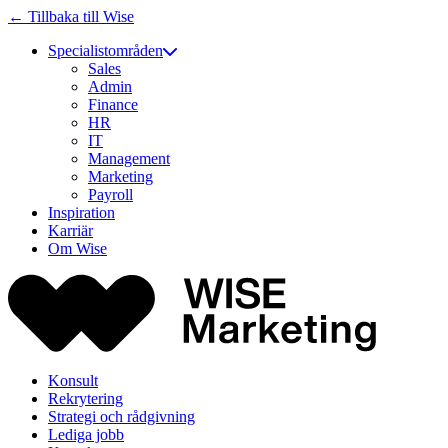
← Tillbaka till Wise
Specialistområden
Sales
Admin
Finance
HR
IT
Management
Marketing
Payroll
Inspiration
Karriär
Om Wise
Konsult
Rekrytering
Strategi och rådgivning
Lediga jobb