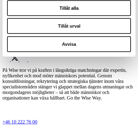
behöver ansöka direkt via annonsen eller på Kimm.se. Stina är
Tillåt alla
ansvarig Rekryteringskonsult på KIMM/Wise Professionals och
svarar gärna på dina frågor. Du når henne på
stina.scheller@wise.se
.
Annonsen kommer vara publicerad till 4/10 men vänta inte med att
skicka in din ansökan – för vi kommer gå igenom ansökningarna
Tillåt urval
löpande.
Vi ser fram emot din ansökan!
Avvisa
Dela jobbet
På Wise tror vi på kraften i långsiktiga matchningar där expertis,
nyfikenhet och mod möter människors potential. Genom
konsultlösningar, rekrytering och strategiska tjänster inom våra
specialistområden stänger vi glappet mellan dagens utmaningar och
morgondagens möjligheter – så att både människor och
organisationer kan växa hållbart. Go the Wise Way.
+46 10 222 76 00