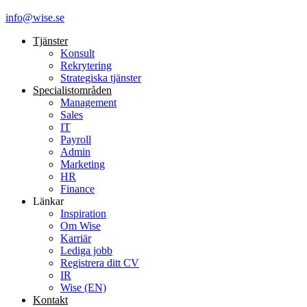
info@wise.se
Tjänster
Konsult
Rekrytering
Strategiska tjänster
Specialist­områden
Management
Sales
IT
Payroll
Admin
Marketing
HR
Finance
Länkar
Inspiration
Om Wise
Karriär
Lediga jobb
Registrera ditt CV
IR
Wise (EN)
Kontakt