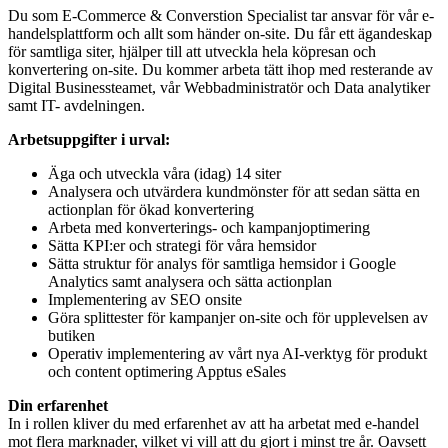
Du som E-Commerce & Converstion Specialist tar ansvar för vår e-
handelsplattform och allt som händer on-site. Du får ett ägandeskap
för samtliga siter, hjälper till att utveckla hela köpresan och
konvertering on-site. Du kommer arbeta tätt ihop med resterande av
Digital Businessteamet, vår Webbadministratör och Data analytiker
samt IT- avdelningen.
Arbetsuppgifter i urval:
Äga och utveckla våra (idag) 14 siter
Analysera och utvärdera kundmönster för att sedan sätta en
actionplan för ökad konvertering
Arbeta med konverterings- och kampanjoptimering
Sätta KPI:er och strategi för våra hemsidor
Sätta struktur för analys för samtliga hemsidor i Google
Analytics samt analysera och sätta actionplan
Implementering av SEO onsite
Göra splittester för kampanjer on-site och för upplevelsen av
butiken
Operativ implementering av vårt nya AI-verktyg för produkt
och content optimering Apptus eSales
Din erfarenhet
In i rollen kliver du med erfarenhet av att ha arbetat med e-handel
mot flera marknader, vilket vi vill att du gjort i minst tre år. Oavsett