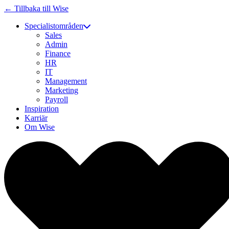
← Tillbaka till Wise
Specialistområden
Sales
Admin
Finance
HR
IT
Management
Marketing
Payroll
Inspiration
Karriär
Om Wise