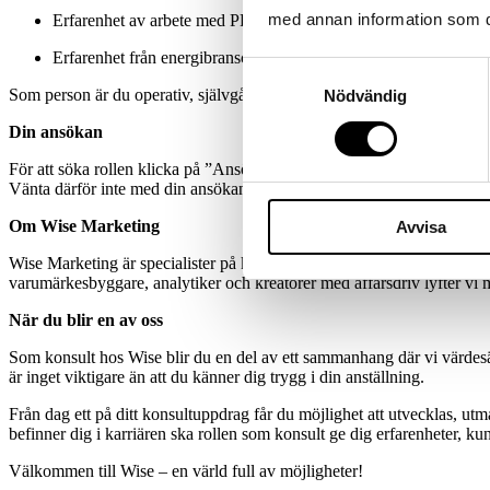
med annan information som du 
Erfarenhet av arbete med PR och media
Erfarenhet från energibranschen
Samtyckesval
Som person är du operativ, självgående, kommunikativ och agerar rå
Nödvändig
Din ansökan
För att söka rollen klicka på ”Ansök nu”, samt bifoga CV. Notera att v
Vänta därför inte med din ansökan.
Om Wise Marketing
Avvisa
Wise Marketing är specialister på konsulter, rekrytering och strateg
varumärkesbyggare, analytiker och kreatörer med affärsdriv lyfter vi 
När du blir en av oss
Som konsult hos Wise blir du en del av ett sammanhang där vi värdesät
är inget viktigare än att du känner dig trygg i din anställning.
Från dag ett på ditt konsultuppdrag får du möjlighet att utvecklas, u
befinner dig i karriären ska rollen som konsult ge dig erfarenheter, kun
Välkommen till Wise – en värld full av möjligheter!