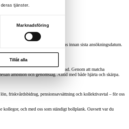
deras tjänster.
Marknadsföring
bbt så tjänsten kan komma att tillsättas innan sista ansökningsdatum.
Tillåt alla
ör att marknadsföring ska göra skillnad. Genom att matcha
 mellan ambition och genomslag. Alltid med både hjärta och skärpa.
ön, friskvårdsbidrag, pensionsavsättning och kollektivavtal – för oss
de kollegor, och med oss som ständigt bollplank. Oavsett var du