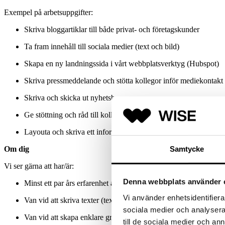
Exempel på arbetsuppgifter:
Skriva bloggartiklar till både privat- och företagskunder
Ta fram innehåll till sociala medier (text och bild)
Skapa en ny landningssida i vårt webbplatsverktyg (Hubspot)
Skriva pressmeddelande och stötta kollegor inför mediekontakt
Skriva och skicka ut nyhetsbrev
Ge stöttning och råd till kollegor i kommunikativa frågor
Layouta och skriva ett informationsblad
Samtycke
Om dig
Vi ser gärna att har/är:
Denna webbplats använder 
Minst ett par års erfarenhet av en liknande roll
Vi använder enhetsidentifierar
Van vid att skriva texter (tex webbsidetexter, pressmeddelanden
sociala medier och analysera 
Van vid att skapa enklare grafisk produktion
till de sociala medier och a