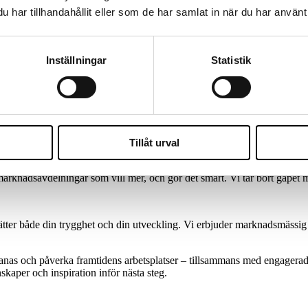
har tillhandahållit eller som de har samlat in när du har använt 
dgivande vid behov.
Inställningar
Statistik
i ej kan ta emot ansökningar via mail. I konsultvärlden går det ofta sna
Tillåt urval
isk rådgivning inom marknad och kommunikation. Vi vet vad som krävs f
marknadsavdelningar som vill mer, och gör det smart. Vi tar bort gapet
ter både din trygghet och din utveckling. Vi erbjuder marknadsmässig l
tmanas och påverka framtidens arbetsplatser – tillsammans med engagera
skaper och inspiration inför nästa steg.