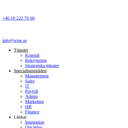
+46 10 222 76 00
info@wise.se
Tjänster
Konsult
Rekrytering
Strategiska tjänster
Specialist­områden
Management
Sales
IT
Payroll
Admin
Marketing
HR
Finance
Länkar
Inspiration
Om Wise