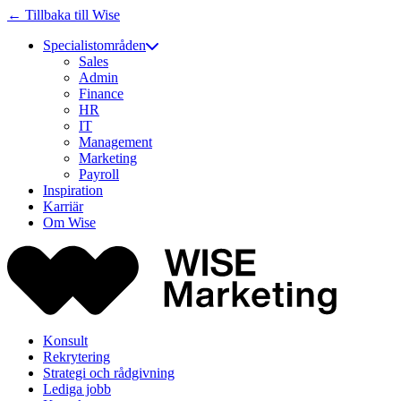
← Tillbaka till Wise
Specialistområden
Sales
Admin
Finance
HR
IT
Management
Marketing
Payroll
Inspiration
Karriär
Om Wise
Konsult
Rekrytering
Strategi och rådgivning
Lediga jobb