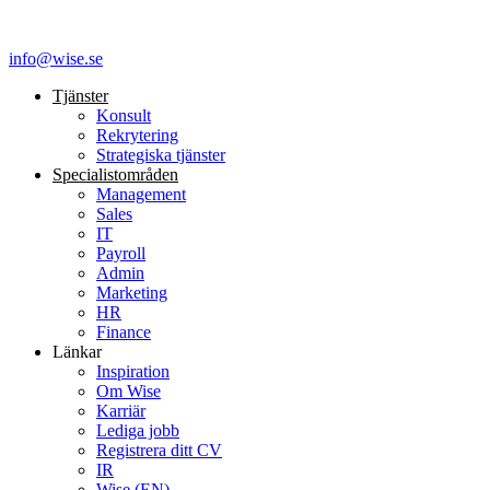
info@wise.se
Tjänster
Konsult
Rekrytering
Strategiska tjänster
Specialist­områden
Management
Sales
IT
Payroll
Admin
Marketing
HR
Finance
Länkar
Inspiration
Om Wise
Karriär
Lediga jobb
Registrera ditt CV
IR
Wise (EN)