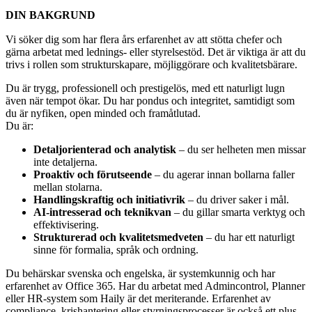
DIN BAKGRUND
Vi söker dig som har flera års erfarenhet av att stötta chefer och
gärna arbetat med lednings- eller styrelsestöd. Det är viktiga är att du
trivs i rollen som strukturskapare, möjliggörare och kvalitetsbärare.
Du är trygg, professionell och prestigelös, med ett naturligt lugn
även när tempot ökar. Du har pondus och integritet, samtidigt som
du är nyfiken, open minded och framåtlutad.
Du är:
Detaljorienterad och analytisk
– du ser helheten men missar
inte detaljerna.
Proaktiv och förutseende
– du agerar innan bollarna faller
mellan stolarna.
Handlingskraftig och initiativrik
– du driver saker i mål.
AI-intresserad och teknikvan
– du gillar smarta verktyg och
effektivisering.
Strukturerad och kvalitetsmedveten
– du har ett naturligt
sinne för formalia, språk och ordning.
Du behärskar svenska och engelska, är systemkunnig och har
erfarenhet av Office 365. Har du arbetat med Admincontrol, Planner
eller HR-system som Haily är det meriterande. Erfarenhet av
compliance, krishantering eller styrningsprocesser är också ett plus.