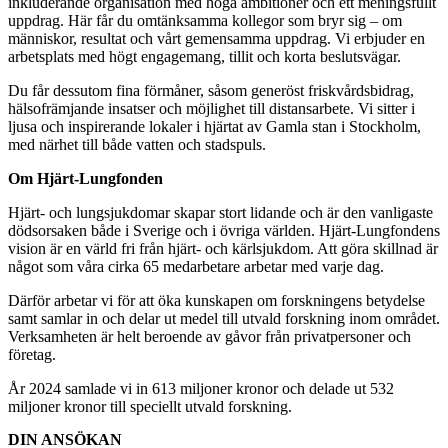
inkluderande organisation med höga ambitioner och ett meningsfullt
uppdrag. Här får du omtänksamma kollegor som bryr sig – om
människor, resultat och vårt gemensamma uppdrag. Vi erbjuder en
arbetsplats med högt engagemang, tillit och korta beslutsvägar.
Du får dessutom fina förmåner, såsom generöst friskvårdsbidrag,
hälsofrämjande insatser och möjlighet till distansarbete. Vi sitter i
ljusa och inspirerande lokaler i hjärtat av Gamla stan i Stockholm,
med närhet till både vatten och stadspuls.
Om Hjärt-Lungfonden
Hjärt- och lungsjukdomar skapar stort lidande och är den vanligaste
dödsorsaken både i Sverige och i övriga världen. Hjärt-Lungfondens
vision är en värld fri från hjärt- och kärlsjukdom. Att göra skillnad är
något som våra cirka 65 medarbetare arbetar med varje dag.
Därför arbetar vi för att öka kunskapen om forskningens betydelse
samt samlar in och delar ut medel till utvald forskning inom området.
Verksamheten är helt beroende av gåvor från privatpersoner och
företag.
År 2024 samlade vi in 613 miljoner kronor och delade ut 532
miljoner kronor till speciellt utvald forskning.
DIN ANSÖKAN