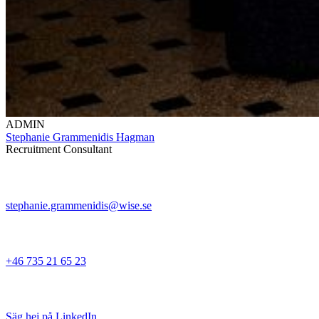
ADMIN
Stephanie Grammenidis Hagman
Recruitment Consultant
stephanie.grammenidis@wise.se
+46 735 21 65 23
Säg hej på LinkedIn