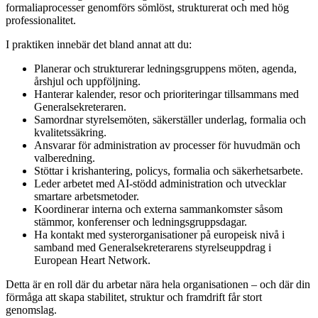
formaliaprocesser genomförs sömlöst, strukturerat och med hög
professionalitet.
I praktiken innebär det bland annat att du:
Planerar och strukturerar ledningsgruppens möten, agenda,
årshjul och uppföljning.
Hanterar kalender, resor och prioriteringar tillsammans med
Generalsekreteraren.
Samordnar styrelsemöten, säkerställer underlag, formalia och
kvalitetssäkring.
Ansvarar för administration av processer för huvudmän och
valberedning.
Stöttar i krishantering, policys, formalia och säkerhetsarbete.
Leder arbetet med AI-stödd administration och utvecklar
smartare arbetsmetoder.
Koordinerar interna och externa sammankomster såsom
stämmor, konferenser och ledningsgruppsdagar.
Ha kontakt med systerorganisationer på europeisk nivå i
samband med Generalsekreterarens styrelseuppdrag i
European Heart Network.
Detta är en roll där du arbetar nära hela organisationen – och där din
förmåga att skapa stabilitet, struktur och framdrift får stort
genomslag.