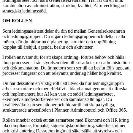
ledningsarbetet och nära Generalsekreteraren. Här får du en unik
kombination av administration, struktur, kvalitet, AI-utveckling och
strategiskt ledningsstöd.
OM ROLLEN
Som ledningsassistent delar du din tid mellan Generalsekreteraren
och ledningsgruppen. Du ingår i ledningsgruppen och deltar i alla
möten, där du bidrar med planering, struktur och uppföljning
kopplat till årshjul, agenda, beslut och aktiviteter.
I rollen ansvarar du för att skapa ordning, förutse behov och hålla
ihop processer – från styrelsemöten till krisarbete, reseadministration
och dokumentation. Du är motorn som ser till att beslut följs upp, att
processer fungerar och att relevanta underlag håller hög kvalitet.
Du har dessutom en viktig roll i att utveckla hur ledningsgruppen
arbetar smartare och mer effektivt – bland annat genom att utforska
och implementera hur AI kan vara ett stöd i ledningsarbetet ,
exempelvis mötesförberedelser och sammanställningar. Du
kvalitetssäkrar presentationer och bidrar till att skapa tydliga,
strukturerade arbetsflöden i Planner, Admincontrol och Office 365.
Rollen innebär också ett tätt samarbete med Ekonomi och HR kring
bla compliance, formalia, signeringskoordinering, säkerhetsrutiner
och krishantering Dessutom ingår att säkerställa att styrelse- och