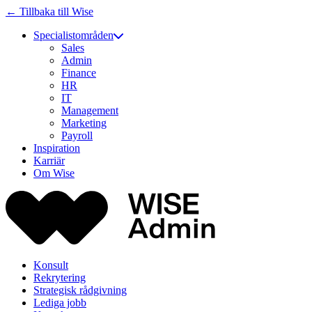
← Tillbaka till Wise
Specialistområden
Sales
Admin
Finance
HR
IT
Management
Marketing
Payroll
Inspiration
Karriär
Om Wise
Konsult
Rekrytering
Strategisk rådgivning
Lediga jobb