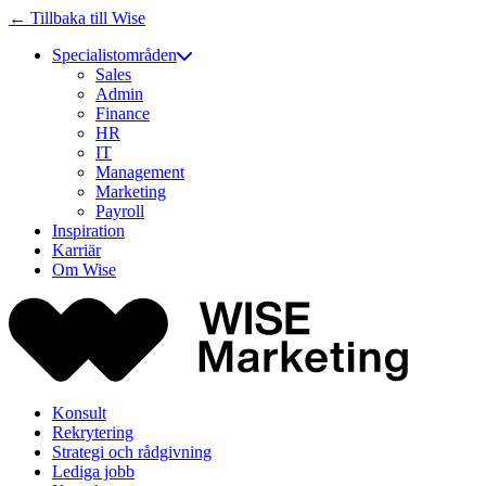
← Tillbaka till Wise
Specialistområden
Sales
Admin
Finance
HR
IT
Management
Marketing
Payroll
Inspiration
Karriär
Om Wise
Konsult
Rekrytering
Strategi och rådgivning
Lediga jobb