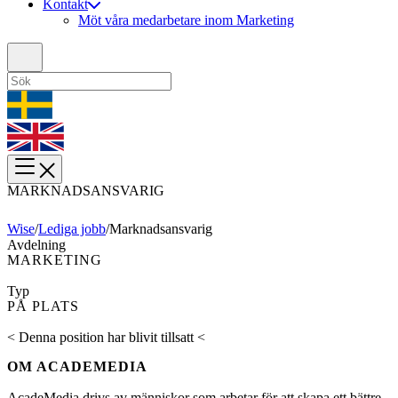
Kontakt
Möt våra medarbetare inom Marketing
MARKNADSANSVARIG
Wise
/
Lediga jobb
/
Marknadsansvarig
Avdelning
MARKETING
Typ
PÅ PLATS
< Denna position har blivit tillsatt <
OM ACADEMEDIA
AcadeMedia drivs av människor som arbetar för att skapa ett bättre