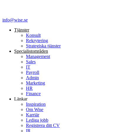
info@wise.se
Tjänster
Konsult
Rekrytering
Strategiska tjänster
Specialist­områden
Management
Sales
IT
Payroll
Admin
Marketing
HR
Finance
Länkar
Inspiration
Om Wise
Karriär
Lediga jobb
Registrera ditt CV
IR