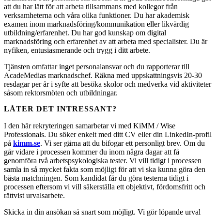
att du har lätt för att arbeta tillsammans med kollegor från
verksamheterna och våra olika funktioner. Du har akademisk
examen inom marknadsföring/kommunikation eller likvärdig
utbildning/erfarenhet. Du har god kunskap om digital
marknadsföring och erfarenhet av att arbeta med specialister. Du är
nyfiken, entusiasmerande och trygg i ditt arbete.
Tjänsten omfattar inget personalansvar och du rapporterar till
AcadeMedias marknadschef. Räkna med uppskattningsvis 20-30
resdagar per år i syfte att besöka skolor och medverka vid aktiviteter
såsom rektorsmöten och utbildningar.
LÅTER DET INTRESSANT?
I den här rekryteringen samarbetar vi med KiMM / Wise
Professionals. Du söker enkelt med ditt CV eller din LinkedIn-profil
på
kimm.se
. Vi ser gärna att du bifogar ett personligt brev. Om du
går vidare i processen kommer du inom några dagar att få
genomföra två arbetspsykologiska tester. Vi vill tidigt i processen
samla in så mycket fakta som möjligt för att vi ska kunna göra den
bästa matchningen. Som kandidat får du göra testerna tidigt i
processen eftersom vi vill säkerställa ett objektivt, fördomsfritt och
rättvist urvalsarbete.
Skicka in din ansökan så snart som möjligt. Vi gör löpande urval