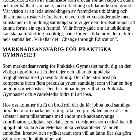
och mer hållbart samhälle, med utbildning och lärande som grund.
Vår vision är att leda utvecklingen av framtidens utbildning och
tillsammans rustar vi våra barn, elever och vuxenstuderande med
kunskaper och bildning samtidigt som vi ger dem förutsättningar att
kunna forma sin egen framtid. Vi är övertygade om att utbildning
kan skapa förändring på riktigt, både för enskilda individer och för
hela samhällen. Vi kallar det ”Change through Education”.
MARKNADSANSVARIG FÖR PRAKTISKA
GYMNASIET
Som marknadsansvarig för Praktiska Gymnasiet tar du dig an den
viktiga uppgiften att få fler tjejer och killar att upptäcka
möjligheterna med yrkesutbildning. Det råder stor brist på
kompetens inom flera praktiska yrken samtidigt som vi har en hög
ungdomsarbetslöshet. Den här utmaningen vill vi på Praktiska
Gymnasiet och AcadeMedia bidra till att lösa.
Hos oss kommer du få en bred roll där du får jobba med samtliga
områden inom marknadsföring, ofta i en projektledande roll. Du
arbetar i team tillsammans med andra marknadsansvariga,
koordinatorer, digitala specialister och designers som också har till
uppgift att stötta AcadeMedias olika verksamheter. Vi är ett
ambitiöst, kreativt och nyfiket team som vill att ännu fler ska göra
välinformerade utbildningsval.