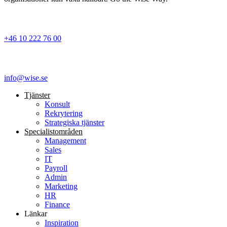
+46 10 222 76 00
info@wise.se
Tjänster
Konsult
Rekrytering
Strategiska tjänster
Specialist­områden
Management
Sales
IT
Payroll
Admin
Marketing
HR
Finance
Länkar
Inspiration