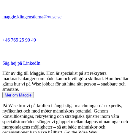
maggie.klingenstierna@wise.se
+46 765 25 90 49
Säg hej på LinkedIn
Hör av dig till Maggie. Hon är specialist på att rekrytera
marknadstalanger som både kan och vill göra skillnad. Hon berättar
gärna hur vi på Wise jobbar för att hitta rätt person – snabbare och
smartare.
Mer om Maggie
På Wise tror vi på kraften i långsiktiga matchningar där expertis,
nyfikenhet och mod möter människors potential. Genom
konsultlösningar, rekrytering och strategiska tjänster inom våra
specialistområden stänger vi glappet mellan dagens utmaningar och
morgondagens möjligheter – så att både människor och
organisationer kan växa hållbart. Go the Wise Way.