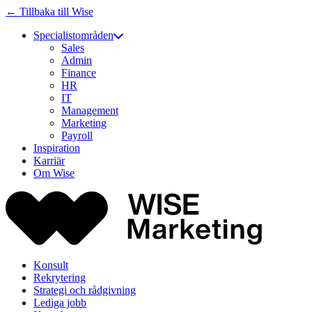
← Tillbaka till Wise
Specialistområden
Sales
Admin
Finance
HR
IT
Management
Marketing
Payroll
Inspiration
Karriär
Om Wise
Konsult
Rekrytering
Strategi och rådgivning
Lediga jobb