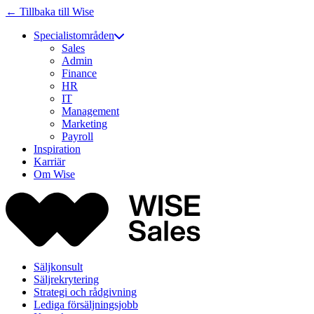
← Tillbaka till Wise
Specialistområden
Sales
Admin
Finance
HR
IT
Management
Marketing
Payroll
Inspiration
Karriär
Om Wise
Säljkonsult
Säljrekrytering
Strategi och rådgivning
Lediga försäljningsjobb