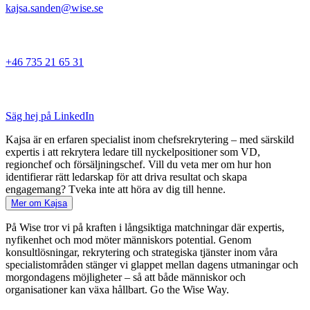
kajsa.sanden@wise.se
+46 735 21 65 31
Säg hej på LinkedIn
Kajsa är en erfaren specialist inom chefsrekrytering – med särskild
expertis i att rekrytera ledare till nyckelpositioner som VD,
regionchef och försäljningschef. Vill du veta mer om hur hon
identifierar rätt ledarskap för att driva resultat och skapa
engagemang? Tveka inte att höra av dig till henne.
Mer om Kajsa
På Wise tror vi på kraften i långsiktiga matchningar där expertis,
nyfikenhet och mod möter människors potential. Genom
konsultlösningar, rekrytering och strategiska tjänster inom våra
specialistområden stänger vi glappet mellan dagens utmaningar och
morgondagens möjligheter – så att både människor och
organisationer kan växa hållbart. Go the Wise Way.