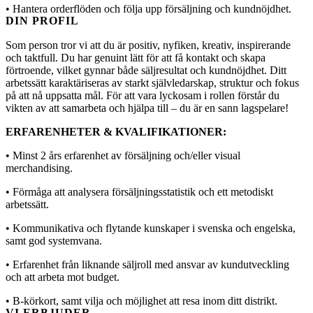
• Hantera orderflöden och följa upp försäljning och kundnöjdhet.
DIN PROFIL
Som person tror vi att du är positiv, nyfiken, kreativ, inspirerande
och taktfull. Du har genuint lätt för att få kontakt och skapa
förtroende, vilket gynnar både säljresultat och kundnöjdhet. Ditt
arbetssätt karaktäriseras av starkt självledarskap, struktur och fokus
på att nå uppsatta mål. För att vara lyckosam i rollen förstår du
vikten av att samarbeta och hjälpa till – du är en sann lagspelare!
ERFARENHETER & KVALIFIKATIONER:
• Minst 2 års erfarenhet av försäljning och/eller visual
merchandising.
• Förmåga att analysera försäljningsstatistik och ett metodiskt
arbetssätt.
• Kommunikativa och flytande kunskaper i svenska och engelska,
samt god systemvana.
• Erfarenhet från liknande säljroll med ansvar av kundutveckling
och att arbeta mot budget.
• B-körkort, samt vilja och möjlighet att resa inom ditt distrikt.
VI ERBJUDER