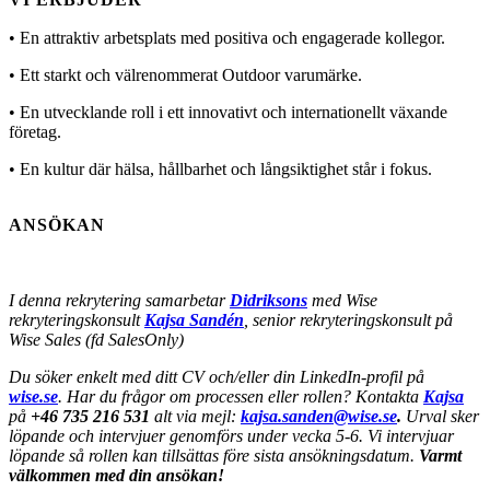
• En attraktiv arbetsplats med positiva och engagerade kollegor.
• Ett starkt och välrenommerat Outdoor varumärke.
• En utvecklande roll i ett innovativt och internationellt växande
företag.
• En kultur där hälsa, hållbarhet och långsiktighet står i fokus.
ANSÖKAN
I denna rekrytering samarbetar
Didriksons
med Wise
rekryteringskonsult
Kajsa Sandén
, senior rekryteringskonsult på
Wise Sales (fd SalesOnly)
Du söker enkelt med ditt CV och/eller din LinkedIn-profil på
wise.se
. Har du frågor om processen eller rollen? Kontakta
Kajsa
på
+46 735 216 531
alt via mejl:
kajsa.sanden@wise.se
.
Urval sker
löpande och intervjuer genomförs under vecka 5-6. Vi intervjuar
löpande så rollen kan tillsättas före sista ansökningsdatum.
Varmt
välkommen med din ansökan!