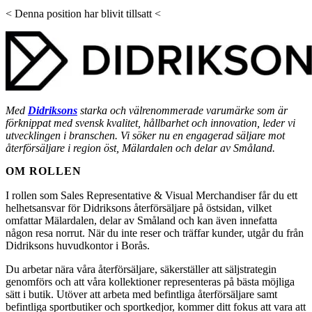
< Denna position har blivit tillsatt <
Med
Didriksons
starka och välrenommerade varumärke som är
förknippat med svensk kvalitet, hållbarhet och innovation, leder vi
utvecklingen i branschen. Vi söker nu en engagerad säljare mot
återförsäljare i region öst, Mälardalen och delar av Småland.
OM ROLLEN
I rollen som Sales Representative & Visual Merchandiser får du ett
helhetsansvar för Didriksons återförsäljare på östsidan, vilket
omfattar Mälardalen, delar av Småland och kan även innefatta
någon resa norrut. När du inte reser och träffar kunder, utgår du från
Didriksons huvudkontor i Borås.
Du arbetar nära våra återförsäljare, säkerställer att säljstrategin
genomförs och att våra kollektioner representeras på bästa möjliga
sätt i butik. Utöver att arbeta med befintliga återförsäljare samt
befintliga sportbutiker och sportkedjor, kommer ditt fokus att vara att