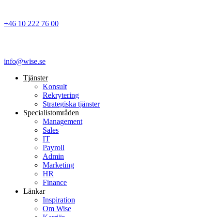
+46 10 222 76 00
info@wise.se
Tjänster
Konsult
Rekrytering
Strategiska tjänster
Specialist­områden
Management
Sales
IT
Payroll
Admin
Marketing
HR
Finance
Länkar
Inspiration
Om Wise