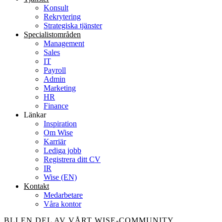
Konsult
Rekrytering
Strategiska tjänster
Specialist­områden
Management
Sales
IT
Payroll
Admin
Marketing
HR
Finance
Länkar
Inspiration
Om Wise
Karriär
Lediga jobb
Registrera ditt CV
IR
Wise (EN)
Kontakt
Medarbetare
Våra kontor
BLI EN DEL AV VÅRT WISE-COMMUNITY