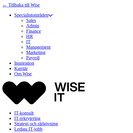
← Tillbaka till Wise
Specialistområden
Sales
Admin
Finance
HR
IT
Management
Marketing
Payroll
Inspiration
Karriär
Om Wise
IT-konsult
IT-rekrytering
Strategi och rådgivning
Lediga IT-jobb