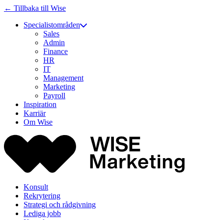
← Tillbaka till Wise
Specialistområden
Sales
Admin
Finance
HR
IT
Management
Marketing
Payroll
Inspiration
Karriär
Om Wise
Konsult
Rekrytering
Strategi och rådgivning
Lediga jobb