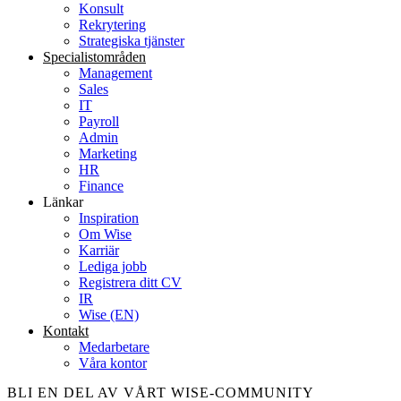
Konsult
Rekrytering
Strategiska tjänster
Specialist­områden
Management
Sales
IT
Payroll
Admin
Marketing
HR
Finance
Länkar
Inspiration
Om Wise
Karriär
Lediga jobb
Registrera ditt CV
IR
Wise (EN)
Kontakt
Medarbetare
Våra kontor
BLI EN DEL AV VÅRT WISE-COMMUNITY