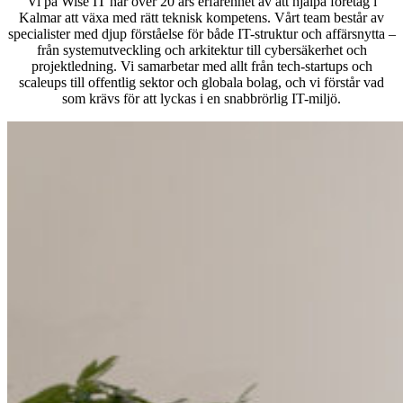
Vi på Wise IT har över 20 års erfarenhet av att hjälpa företag i
Kalmar att växa med rätt teknisk kompetens. Vårt team består av
specialister med djup förståelse för både IT-struktur och affärsnytta –
från systemutveckling och arkitektur till cybersäkerhet och
projektledning. Vi samarbetar med allt från tech-startups och
scaleups till offentlig sektor och globala bolag, och vi förstår vad
som krävs för att lyckas i en snabbrörlig IT-miljö.