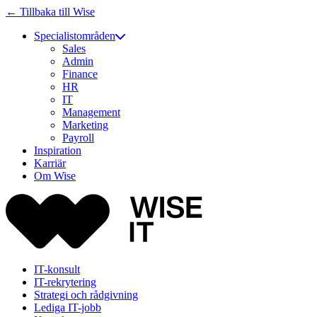
← Tillbaka till Wise
Specialistområden
Sales
Admin
Finance
HR
IT
Management
Marketing
Payroll
Inspiration
Karriär
Om Wise
IT-konsult
IT-rekrytering
Strategi och rådgivning
Lediga IT-jobb