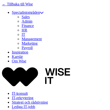
← Tillbaka till Wise
Specialistområden
Sales
Admin
Finance
HR
IT
Management
Marketing
Payroll
Inspiration
Karriär
Om Wise
IT-konsult
IT-rekrytering
Strategi och rådgivning
Lediga IT-jobb