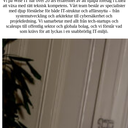
Vi på Wise IT har över 20 års erfarenhet av att hjälpa företag i Luleå
att växa med rätt teknisk kompetens. Vårt team består av specialister
med djup förståelse för både IT-struktur och affärsnytta – från
systemutveckling och arkitektur till cybersäkerhet och
projektledning. Vi samarbetar med allt från tech-startups och
scaleups till offentlig sektor och globala bolag, och vi förstår vad
som krävs för att lyckas i en snabbrörlig IT-miljö.