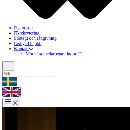
IT-konsult
IT-rekrytering
Strategi och rådgivning
Lediga IT-jobb
Kontakt
Möt våra medarbetare inom IT