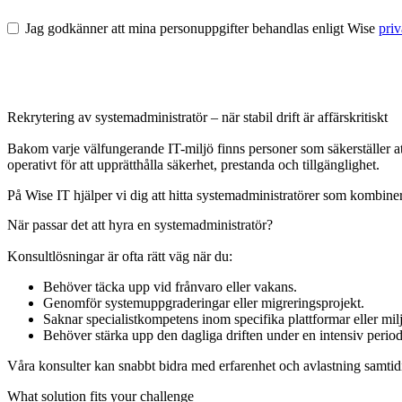
Jag godkänner att mina personuppgifter behandlas enligt Wise
priv
Rekrytering av systemadministratör – när stabil drift är affärskritiskt
Bakom varje välfungerande IT-miljö finns personer som säkerställer at
operativt för att upprätthålla säkerhet, prestanda och tillgänglighet.
På Wise IT hjälper vi dig att hitta systemadministratörer som kombin
När passar det att hyra en systemadministratör?
Konsultlösningar är ofta rätt väg när du:
Behöver täcka upp vid frånvaro eller vakans.
Genomför systemuppgraderingar eller migreringsprojekt.
Saknar specialistkompetens inom specifika plattformar eller milj
Behöver stärka upp den dagliga driften under en intensiv period
Våra konsulter kan snabbt bidra med erfarenhet och avlastning samtidi
What solution fits your challenge