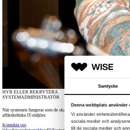
Samtycke
HYR ELLER REKRYTERA
SYSTEM­ADMINISTRATÖR
Denna webbplats använder 
När systemen fungerar som de ska märks de knappt. När de inte gör det 
Vi använder enhetsidentifierar
affärskritiska IT-miljöer.
sociala medier och analysera 
Kontakta oss
till de sociala medier och a