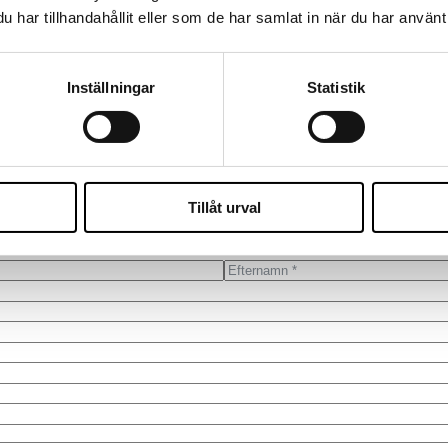
har tillhandahållit eller som de har samlat in när du har använt 
Systemadministratör
KEEPING BUSINESS RUNNING
Inställningar
Statistik
ktivt och utan onödiga avbrott. Rollen är central för organisationer som 
grund för verksamhetens fortsatta utveckling.
Hör av dig till oss!
Vi återkommer så snart vi kan för att boka en tid som passar dig.
Tillåt urval