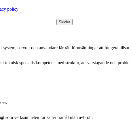
acy policy
.
Skicka
t system, servrar och användare får rätt förutsättningar att fungera ti
erar teknisk specialistkompetens med struktur, ansvarstagande och prob
öer.
.
gt som verksamheten fortsätter framåt utan avbrott.