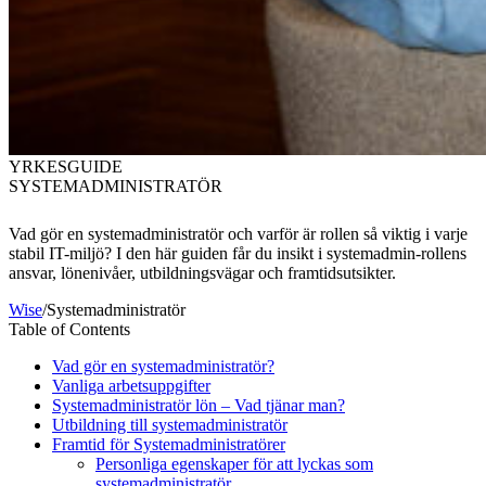
YRKESGUIDE
SYSTEMADMINISTRATÖR
Vad gör en systemadministratör och varför är rollen så viktig i varje
stabil IT-miljö? I den här guiden får du insikt i
systemadmin
-rollens
ansvar, lönenivåer, utbildningsvägar och framtidsutsikter.
Wise
/
Systemadministratör
Table of Contents
Vad gör en systemadministratör?
Vanliga arbetsuppgifter
Systemadministratör lön – Vad tjänar man?
Utbildning till systemadministratör
Framtid för Systemadministratörer
Personliga egenskaper för att lyckas som
systemadministratör