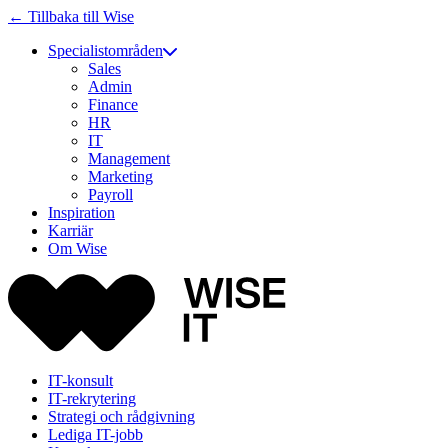
← Tillbaka till Wise
Specialistområden
Sales
Admin
Finance
HR
IT
Management
Marketing
Payroll
Inspiration
Karriär
Om Wise
IT-konsult
IT-rekrytering
Strategi och rådgivning
Lediga IT-jobb