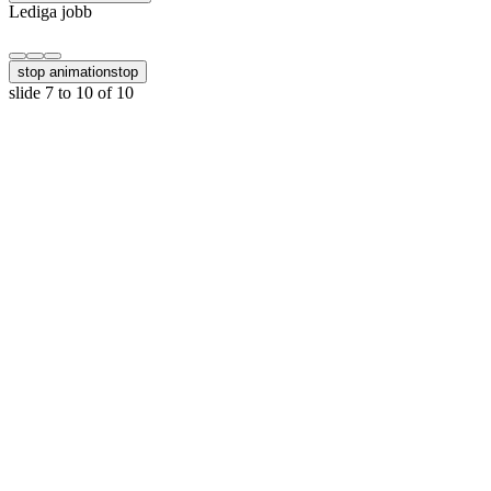
Lediga jobb
stop animation
stop
slide
7 to 10
of 10