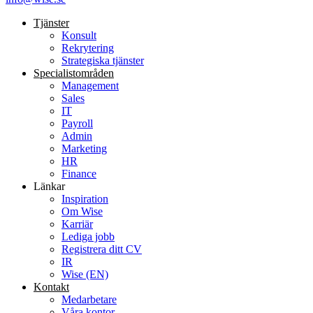
Tjänster
Konsult
Rekrytering
Strategiska tjänster
Specialist­områden
Management
Sales
IT
Payroll
Admin
Marketing
HR
Finance
Länkar
Inspiration
Om Wise
Karriär
Lediga jobb
Registrera ditt CV
IR
Wise (EN)
Kontakt
Medarbetare
Våra kontor