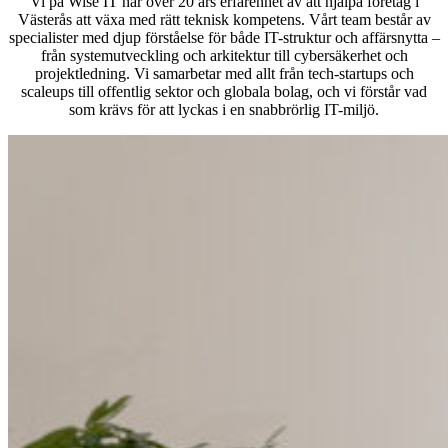
Vi på Wise IT har över 20 års erfarenhet av att hjälpa företag i
Västerås att växa med rätt teknisk kompetens. Vårt team består av
specialister med djup förståelse för både IT-struktur och affärsnytta –
från systemutveckling och arkitektur till cybersäkerhet och
projektledning. Vi samarbetar med allt från tech-startups och
scaleups till offentlig sektor och globala bolag, och vi förstår vad
som krävs för att lyckas i en snabbrörlig IT-miljö.