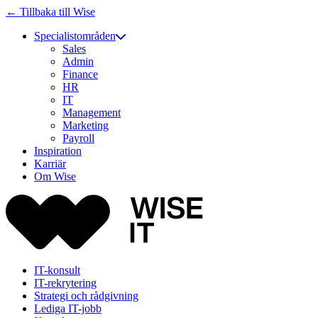
← Tillbaka till Wise
Specialistområden
Sales
Admin
Finance
HR
IT
Management
Marketing
Payroll
Inspiration
Karriär
Om Wise
IT-konsult
IT-rekrytering
Strategi och rådgivning
Lediga IT-jobb