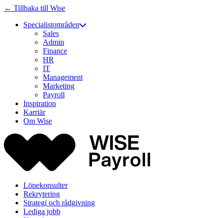
← Tillbaka till Wise
Specialistområden
Sales
Admin
Finance
HR
IT
Management
Marketing
Payroll
Inspiration
Karriär
Om Wise
Lönekonsulter
Rekrytering
Strategi och rådgivning
Lediga jobb