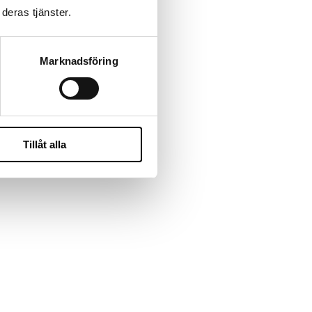
deras tjänster.
l helrekrytering gör verklig skillnad.
Marknadsföring
Tillåt alla