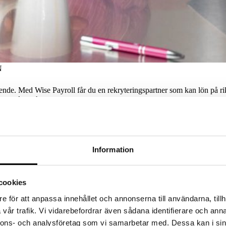
N
de. Med Wise Payroll får du en rekryteringspartner som kan lön på riktig
r, regler och processer.
Hel rekrytering med Wise Payroll
Information
FROM ACCURACY TO RELIABILITY
an hantera både det operativa och det strategiska, men dessutom klarar
cookies
skap, branschförståelse och beprövade urvalsmetoder för att leverera k
e för att anpassa innehållet och annonserna till användarna, tillh
trygg, träffsäker rekrytering som gör skillnad från dag ett.
vår trafik. Vi vidarebefordrar även sådana identifierare och anna
nnons- och analysföretag som vi samarbetar med. Dessa kan i sin