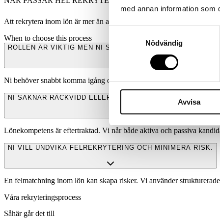
NÄR PASSAR HEL REKRYTERING?
med annan information som du 
Att rekrytera inom lön är mer än att fylla en funktion. Det handlar om ti
Samtyckesval
When to choose this process
Nödvändig
ROLLEN ÄR VIKTIG MEN NI SAKNAR TID ATT DRIVA PROCE
Ni behöver snabbt komma igång och vill ha en partner som tar ansvar f
NI SAKNAR RÄCKVIDD ELLER ERFARENHET INOM MARKNA
Avvisa
Lönekompetens är eftertraktad. Vi når både aktiva och passiva kandida
NI VILL UNDVIKA FELREKRYTERING OCH MINIMERA RISK.
En felmatchning inom lön kan skapa risker. Vi använder strukturerade 
Våra rekryteringsprocess
Såhär går det till