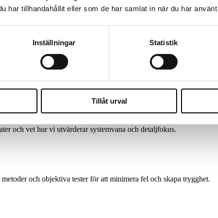
har tillhandahållit eller som de har samlat in när du har använt 
llit, lagkrav och kvalitet. Här är tre vanliga situationer där Wise Payrol
Inställningar
Statistik
SSEN SJÄLVA.
ör hela rekryteringsflödet.
DSREKRYTERING.
Tillåt urval
ter och vet hur vi utvärderar systemvana och detaljfokus.
metoder och objektiva tester för att minimera fel och skapa trygghet.