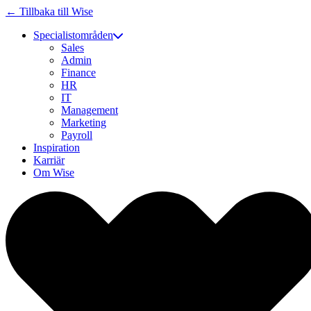
← Tillbaka till Wise
Specialistområden
Sales
Admin
Finance
HR
IT
Management
Marketing
Payroll
Inspiration
Karriär
Om Wise