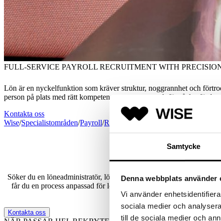
FULL-SERVICE PAYROLL RECRUITMENT WITH PRECISIO
Lön är en nyckelfunktion som kräver struktur, noggrannhet och förtroen
person på plats med rätt kompetens, systemvana och förståelse för laga
Kontakta oss
Wise
/
Specialistområden
/
Payroll
/
Rekrytering
/
Hel rekrytering
Samtycke
Söker du en löneadministratör, lönespecialist eller teamledare som k
Denna webbplats använder 
får du en process anpassad för löneområdet. Vi kombinerar systemkun
Vi använder enhetsidentifierar
sociala medier och analysera 
Kontakta oss
till de sociala medier och a