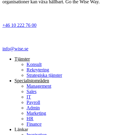
organisationer kan växa hållbart. Go the Wise Way.
+46 10 222 76 00
info@wise.se
Tjänster
Konsult
Rekrytering
Strategiska tjänster
Specialist­områden
Management
Sales
IT
Payroll
Admin
Marketing
HR
Finance
Länkar
Inspiration