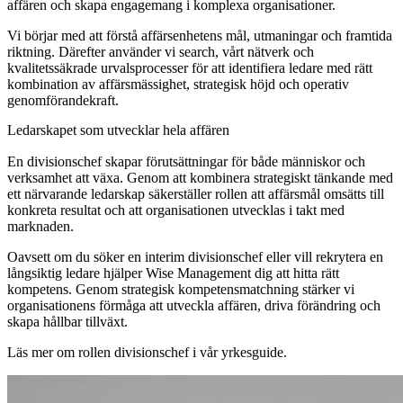
affären och skapa engagemang i komplexa organisationer.
Vi börjar med att förstå affärsenhetens mål, utmaningar och framtida
riktning. Därefter använder vi search, vårt nätverk och
kvalitetssäkrade urvalsprocesser för att identifiera ledare med rätt
kombination av affärsmässighet, strategisk höjd och operativ
genomförandekraft.
Ledarskapet som utvecklar hela affären
En divisionschef skapar förutsättningar för både människor och
verksamhet att växa. Genom att kombinera strategiskt tänkande med
ett närvarande ledarskap säkerställer rollen att affärsmål omsätts till
konkreta resultat och att organisationen utvecklas i takt med
marknaden.
Oavsett om du söker en interim divisionschef eller vill rekrytera en
långsiktig ledare hjälper Wise Management dig att hitta rätt
kompetens. Genom strategisk kompetensmatchning stärker vi
organisationens förmåga att utveckla affären, driva förändring och
skapa hållbar tillväxt.
Läs mer om rollen divisionschef i vår yrkesguide.