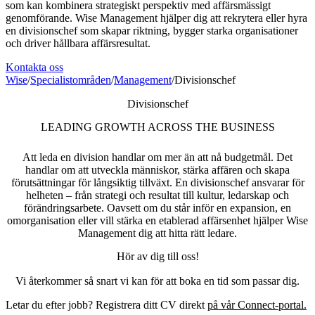
som kan kombinera strategiskt perspektiv med affärsmässigt
genomförande. Wise Management hjälper dig att rekrytera eller hyra
en divisionschef som skapar riktning, bygger starka organisationer
och driver hållbara affärsresultat.
Kontakta oss
Wise
/
Specialistområden
/
Management
/
Divisionschef
Divisionschef
LEADING GROWTH ACROSS THE BUSINESS
Att leda en division handlar om mer än att nå budgetmål. Det
handlar om att utveckla människor, stärka affären och skapa
förutsättningar för långsiktig tillväxt. En divisionschef ansvarar för
helheten – från strategi och resultat till kultur, ledarskap och
förändringsarbete. Oavsett om du står inför en expansion, en
omorganisation eller vill stärka en etablerad affärsenhet hjälper Wise
Management dig att hitta rätt ledare.
Hör av dig till oss!
Vi återkommer så snart vi kan för att boka en tid som passar dig.
Letar du efter jobb? Registrera ditt CV direkt
på vår Connect-portal.