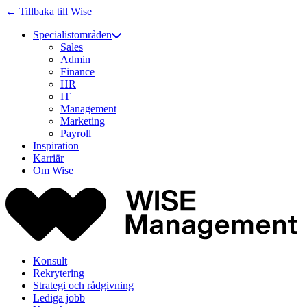
← Tillbaka till Wise
Specialistområden
Sales
Admin
Finance
HR
IT
Management
Marketing
Payroll
Inspiration
Karriär
Om Wise
Konsult
Rekrytering
Strategi och rådgivning
Lediga jobb