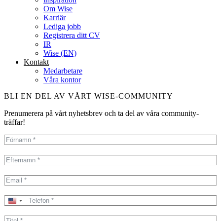
Om Wise
Karriär
Lediga jobb
Registrera ditt CV
IR
Wise (EN)
Kontakt
Medarbetare
Våra kontor
BLI EN DEL AV VÅRT WISE-COMMUNITY
Prenumerera på vårt nyhetsbrev och ta del av våra community-
träffar!
United
States
+1