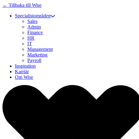
← Tillbaka till Wise
Specialistområden
Sales
Admin
Finance
HR
IT
Management
Marketing
Payroll
Inspiration
Karriär
Om Wise