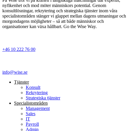
På Wise tror vi på kraften i långsiktiga matchningar där expertis,
nyfikenhet och mod möter människors potential. Genom
konsultlösningar, rekrytering och strategiska tjänster inom våra
specialistområden stänger vi glappet mellan dagens utmaningar och
morgondagens möjligheter – så att både människor och
organisationer kan växa hållbart. Go the Wise Way.
+46 10 222 76 00
info@wise.se
Tjänster
Konsult
Rekrytering
Strategiska tjänster
Specialist­områden
Management
Sales
IT
Payroll
Admin