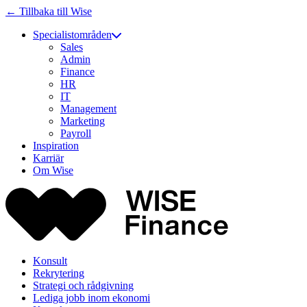
← Tillbaka till Wise
Specialistområden
Sales
Admin
Finance
HR
IT
Management
Marketing
Payroll
Inspiration
Karriär
Om Wise
Konsult
Rekrytering
Strategi och rådgivning
Lediga jobb inom ekonomi