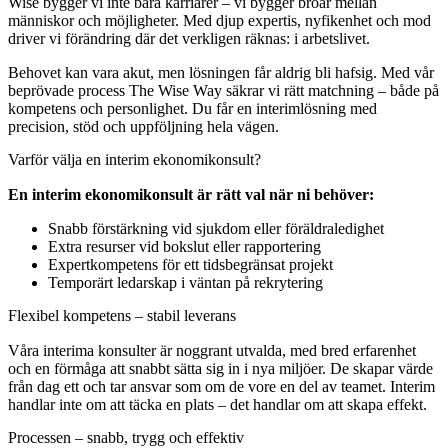
Wise bygger vi inte bara karriärer – vi bygger broar mellan
människor och möjligheter. Med djup expertis, nyfikenhet och mod
driver vi förändring där det verkligen räknas: i arbetslivet.
Behovet kan vara akut, men lösningen får aldrig bli hafsig. Med vår
beprövade process The Wise Way säkrar vi rätt matchning – både på
kompetens och personlighet. Du får en interimlösning med
precision, stöd och uppföljning hela vägen.
Varför välja en interim ekonomikonsult?
En interim ekonomikonsult är rätt val när ni behöver:
Snabb förstärkning vid sjukdom eller föräldraledighet
Extra resurser vid bokslut eller rapportering
Expertkompetens för ett tidsbegränsat projekt
Temporärt ledarskap i väntan på rekrytering
Flexibel kompetens – stabil leverans
Våra interima konsulter är noggrant utvalda, med bred erfarenhet
och en förmåga att snabbt sätta sig in i nya miljöer. De skapar värde
från dag ett och tar ansvar som om de vore en del av teamet. Interim
handlar inte om att täcka en plats – det handlar om att skapa effekt.
Processen – snabb, trygg och effektiv