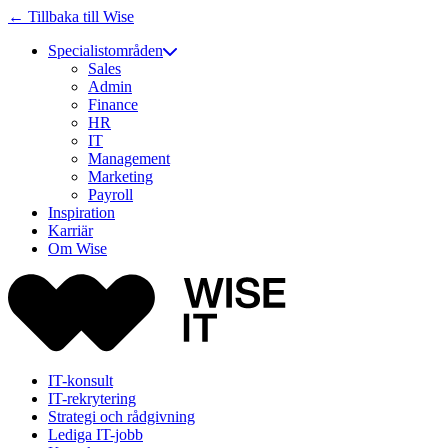
← Tillbaka till Wise
Specialistområden
Sales
Admin
Finance
HR
IT
Management
Marketing
Payroll
Inspiration
Karriär
Om Wise
IT-konsult
IT-rekrytering
Strategi och rådgivning
Lediga IT-jobb