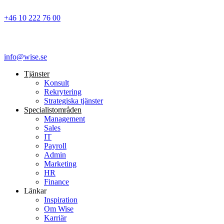
+46 10 222 76 00
info@wise.se
Tjänster
Konsult
Rekrytering
Strategiska tjänster
Specialist­områden
Management
Sales
IT
Payroll
Admin
Marketing
HR
Finance
Länkar
Inspiration
Om Wise
Karriär