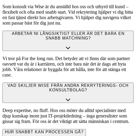
Som konsult via Wise är du anställd hos oss och uthyrd till kund –
flexibelt och ofta med snabb start. Vid rekrytering hjälper vi dig hitta
en fast tjänst direkt hos arbetsgivaren. Vi hjälper dig navigera vilket
som passar bäst för dig just nu.
ARBETAR NI LÅNGSIKTIGT ELLER ÄR DET BARA EN
SNABB MATCHNING?
Vi tror på For the long run. Det betyder att vi finns där som partner
oavsett var du är i karriären, och inte bara när det är dags att byta
jobb. Våra relationer är byggda för att hålla, inte för att stänga ett
case.
VAD SKILJER WISE FRÅN ANDRA REKRYTERINGS- OCH
KONSULTBOLAG?
Deep expertise, no fluff. Hos oss möter du alltid specialister med
djup kunskap inom just IT-projektledning – inga generalister som
gissar sig fram. För oss är det viktigt att sätta människan i centrum.
HUR SNABBT KAN PROCESSEN GÅ?