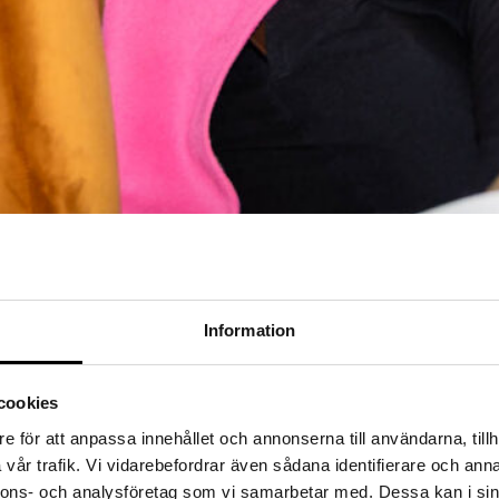
Information
st och alltid med människan i centrum. Vi vet att rätt lönekompetens int
cookies
förväntningar ständigt förändras är det avgörande att ha en partner som 
e för att anpassa innehållet och annonserna till användarna, tillh
vår trafik. Vi vidarebefordrar även sådana identifierare och anna
nnons- och analysföretag som vi samarbetar med. Dessa kan i sin