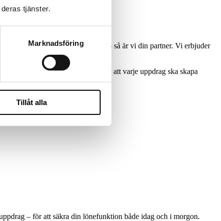
deras tjänster.
Marknadsföring
elefterlevnad och effektivisering – så är vi din partner. Vi erbjuder
nktion långsiktigt.
rståelse och kulturell matchning – för att varje uppdrag ska skapa
Tillåt alla
 uppdrag – för att säkra din lönefunktion både idag och i morgon.