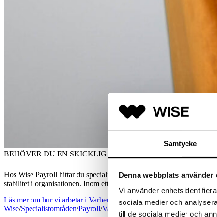
Samtycke
BEHÖVER DU EN SKICKLIG LÖNEKONSULT I VARBERG?
Hos Wise Payroll hittar du specialiserade lönkonsulter – snabbt, preci
Denna webbplats använder 
stabilitet i organisationen. Inom ett område där regelverk, system och 
Vi använder enhetsidentifierar
Läs mer om hur vi arbetar i Varberg
sociala medier och analysera 
Wise
/
Specialistområden
/
Payroll
/
Varberg
/
Lönekonsult
till de sociala medier och a