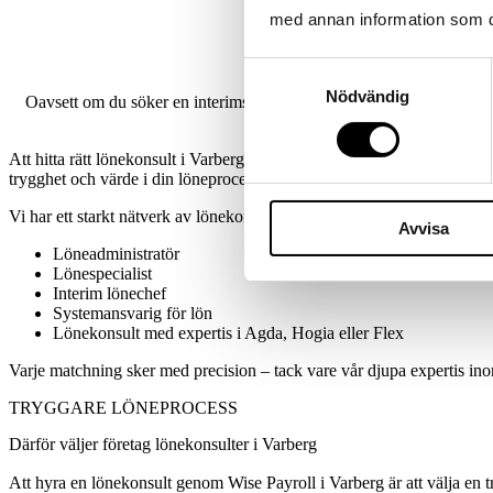
med annan information som du 
Samtyckesval
Nödvändig
Oavsett om du söker en interimslösning vid arbetstoppar, en löneadmi
strategisk kompete
Att hitta rätt lönekonsult i Varberg kräver mer än att bara läsa ett CV
trygghet och värde i din löneprocess.
Vi har ett starkt nätverk av lönekonsulter i och omkring Varberg, redo a
Avvisa
Löneadministratör
Lönespecialist
Interim lönechef
Systemansvarig för lön
Lönekonsult med expertis i Agda, Hogia eller Flex
Varje matchning sker med precision – tack vare vår djupa expertis i
TRYGGARE LÖNEPROCESS
Därför väljer företag lönekonsulter i Varberg
Att hyra en lönekonsult genom Wise Payroll i Varberg är att välja en t