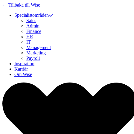
← Tillbaka till Wise
Specialistområden
Sales
Admin
Finance
HR
IT
Management
Marketing
Payroll
Inspiration
Karriär
Om Wise