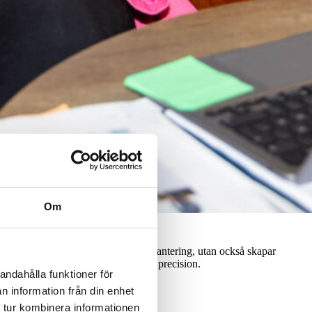
Om
e bara säkrar korrekt och trygg lönehantering, utan också skapar
förstår helheten – och levererar med precision.
andahålla funktioner för
n information från din enhet
 tur kombinera informationen