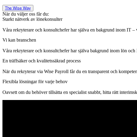
The Wise Way
När du väljer oss får du:
Starkt nätverk av lönekonsulter
Våra rekryterare och konsultchefer har själva en bakgrund inom IT – v
Vi kan branschen
Våra rekryterare och konsultchefer har själva bakgrund inom lön och 
En träffsäker och kvalitetssäkrad process
När du rekryterar via Wise Payroll får du en transparent och kompete
Flexibla lösningar för varje behov
Oavsett om du behöver tillsätta en specialist snabbt, hitta rätt interims