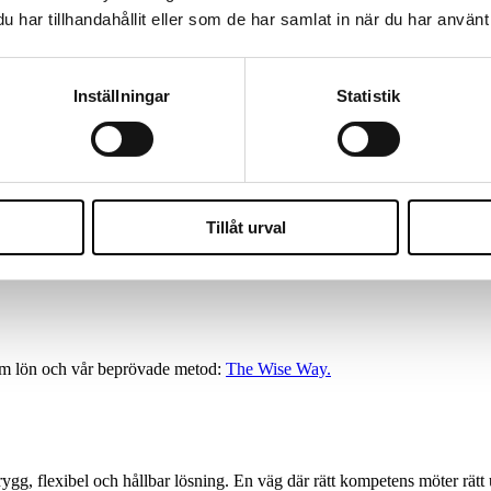
Specialister på lönekonsulter i Varberg
har tillhandahållit eller som de har samlat in när du har använt 
PAYROLL CONSULTANCY DONE RIGHT
Inställningar
Statistik
nistratör som snabbt kan ta vid eller en lönespecialist som kan säkra reg
nsmatchning som löser dina akuta behov och samtidigt stärker din lönefu
. Vi lägger lika stor vikt vid kompetens som personlighet, verksamhetsfö
tt ta sig an roller som:
Tillåt urval
nom lön och vår beprövade metod:
The Wise Way.
rygg, flexibel och hållbar lösning. En väg där rätt kompetens möter rätt