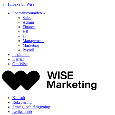
← Tillbaka till Wise
Specialistområden
Sales
Admin
Finance
HR
IT
Management
Marketing
Payroll
Inspiration
Karriär
Om Wise
Konsult
Rekrytering
Strategi och rådgivning
Lediga jobb