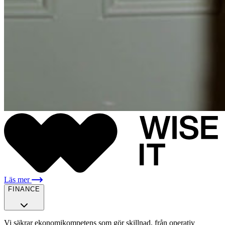
Läs mer
FINANCE
Vi säkrar ekonomikompetens som gör skillnad, från operativ