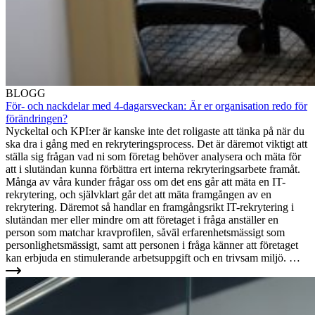
BLOGG
För- och nackdelar med 4-dagarsveckan: Är er organisation redo för
förändringen?
Nyckeltal och KPI:er är kanske inte det roligaste att tänka på när du
ska dra i gång med en rekryteringsprocess. Det är däremot viktigt att
ställa sig frågan vad ni som företag behöver analysera och mäta för
att i slutändan kunna förbättra ert interna rekryteringsarbete framåt.
Många av våra kunder frågar oss om det ens går att mäta en IT-
rekrytering, och självklart går det att mäta framgången av en
rekrytering. Däremot så handlar en framgångsrikt IT-rekrytering i
slutändan mer eller mindre om att företaget i fråga anställer en
person som matchar kravprofilen, såväl erfarenhetsmässigt som
personlighetsmässigt, samt att personen i fråga känner att företaget
kan erbjuda en stimulerande arbetsuppgift och en trivsam miljö. …