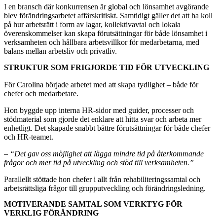
I en bransch där konkurrensen är global och lönsamhet avgörande
blev förändringsarbetet affärskritiskt. Samtidigt gäller det att ha koll
på hur arbetsrätt i form av lagar, kollektivavtal och lokala
överenskommelser kan skapa förutsättningar för både lönsamhet i
verksamheten och hållbara arbetsvillkor för medarbetarna, med
balans mellan arbetsliv och privatliv.
STRUKTUR SOM FRIGJORDE TID FÖR UTVECKLING
För Carolina började arbetet med att skapa tydlighet – både för
chefer och medarbetare.
Hon byggde upp interna HR-sidor med guider, processer och
stödmaterial som gjorde det enklare att hitta svar och arbeta mer
enhetligt. Det skapade snabbt bättre förutsättningar för både chefer
och HR-teamet.
–
“Det gav oss möjlighet att lägga mindre tid på återkommande
frågor och mer tid på utveckling och stöd till verksamheten.”
Parallellt stöttade hon chefer i allt från rehabiliteringssamtal och
arbetsrättsliga frågor till grupputveckling och förändringsledning.
MOTIVERANDE SAMTAL SOM VERKTYG FÖR
VERKLIG FÖRÄNDRING