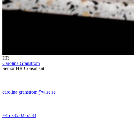
HR
Carolina Granström
Senior HR Consultant
carolina.granstrom@wise.se
+46 735 02 67 83