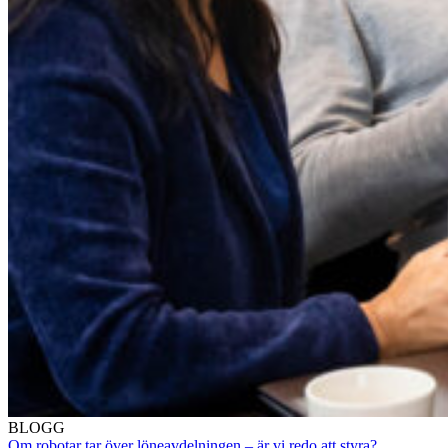
BLOGG
Om robotar tar över löneavdelningen – är vi redo att styra?