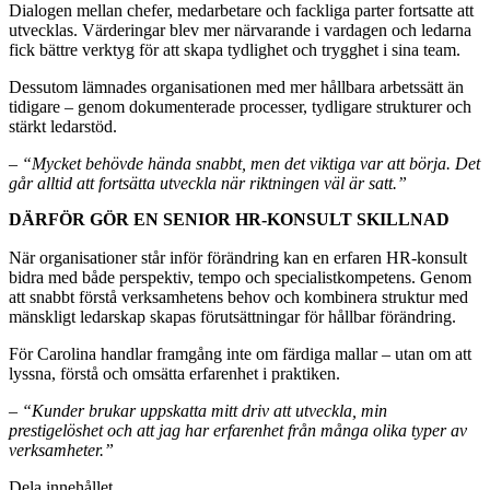
Dialogen mellan chefer, medarbetare och fackliga parter fortsatte att
utvecklas. Värderingar blev mer närvarande i vardagen och ledarna
fick bättre verktyg för att skapa tydlighet och trygghet i sina team.
Dessutom lämnades organisationen med mer hållbara arbetssätt än
tidigare – genom dokumenterade processer, tydligare strukturer och
stärkt ledarstöd.
–
“Mycket behövde hända snabbt, men det viktiga var att börja. Det
går alltid att fortsätta utveckla när riktningen väl är satt.”
DÄRFÖR GÖR EN SENIOR HR-KONSULT SKILLNAD
När organisationer står inför förändring kan en erfaren HR-konsult
bidra med både perspektiv, tempo och specialistkompetens. Genom
att snabbt förstå verksamhetens behov och kombinera struktur med
mänskligt ledarskap skapas förutsättningar för hållbar förändring.
För Carolina handlar framgång inte om färdiga mallar – utan om att
lyssna, förstå och omsätta erfarenhet i praktiken.
–
“Kunder brukar uppskatta mitt driv att utveckla, min
prestigelöshet och att jag har erfarenhet från många olika typer av
verksamheter.”
Dela innehållet