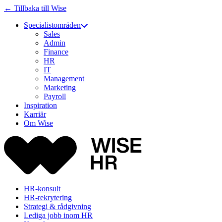
← Tillbaka till Wise
Specialistområden
Sales
Admin
Finance
HR
IT
Management
Marketing
Payroll
Inspiration
Karriär
Om Wise
HR-konsult
HR-rekrytering
Strategi & rådgivning
Lediga jobb inom HR