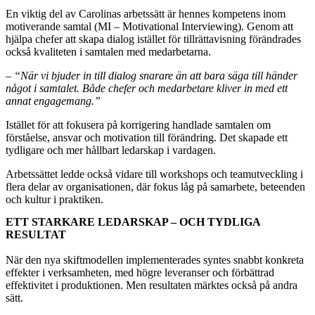
En viktig del av Carolinas arbetssätt är hennes kompetens inom
motiverande samtal (MI – Motivational Interviewing). Genom att
hjälpa chefer att skapa dialog istället för tillrättavisning förändrades
också kvaliteten i samtalen med medarbetarna.
–
“När vi bjuder in till dialog snarare än att bara säga till händer
något i samtalet. Både chefer och medarbetare kliver in med ett
annat engagemang.”
Istället för att fokusera på korrigering handlade samtalen om
förståelse, ansvar och motivation till förändring. Det skapade ett
tydligare och mer hållbart ledarskap i vardagen.
Arbetssättet ledde också vidare till workshops och teamutveckling i
flera delar av organisationen, där fokus låg på samarbete, beteenden
och kultur i praktiken.
ETT STARKARE LEDARSKAP – OCH TYDLIGA
RESULTAT
När den nya skiftmodellen implementerades syntes snabbt konkreta
effekter i verksamheten, med högre leveranser och förbättrad
effektivitet i produktionen. Men resultaten märktes också på andra
sätt.