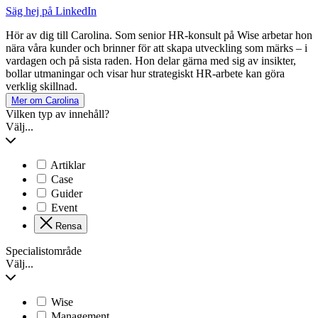
Säg hej på LinkedIn
Hör av dig till Carolina. Som senior HR-konsult på Wise arbetar hon
nära våra kunder och brinner för att skapa utveckling som märks – i
vardagen och på sista raden. Hon delar gärna med sig av insikter,
bollar utmaningar och visar hur strategiskt HR-arbete kan göra
verklig skillnad.
Mer om Carolina
Vilken typ av innehåll?
Välj...
Artiklar
Case
Guider
Event
Rensa
Specialistområde
Välj...
Wise
Management