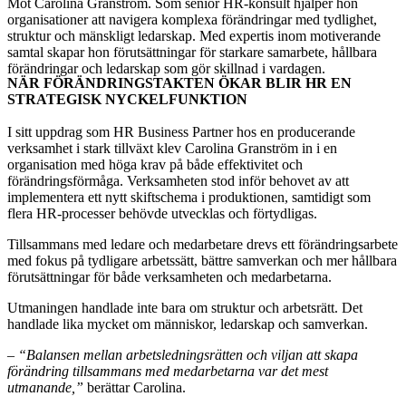
Möt Carolina Granström. Som senior HR-konsult hjälper hon
organisationer att navigera komplexa förändringar med tydlighet,
struktur och mänskligt ledarskap. Med expertis inom motiverande
samtal skapar hon förutsättningar för starkare samarbete, hållbara
förändringar och ledarskap som gör skillnad i vardagen.
NÄR FÖRÄNDRINGSTAKTEN ÖKAR BLIR HR EN
STRATEGISK NYCKELFUNKTION
I sitt uppdrag som HR Business Partner hos en producerande
verksamhet i stark tillväxt klev Carolina Granström in i en
organisation med höga krav på både effektivitet och
förändringsförmåga. Verksamheten stod inför behovet av att
implementera ett nytt skiftschema i produktionen, samtidigt som
flera HR-processer behövde utvecklas och förtydligas.
Tillsammans med ledare och medarbetare drevs ett förändringsarbete
med fokus på tydligare arbetssätt, bättre samverkan och mer hållbara
förutsättningar för både verksamheten och medarbetarna.
Utmaningen handlade inte bara om struktur och arbetsrätt. Det
handlade lika mycket om människor, ledarskap och samverkan.
–
“Balansen mellan arbetsledningsrätten och viljan att skapa
förändring tillsammans med medarbetarna var det mest
utmanande,”
berättar Carolina.