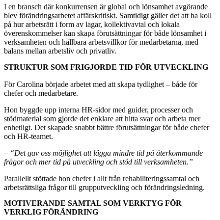
I en bransch där konkurrensen är global och lönsamhet avgörande
blev förändringsarbetet affärskritiskt. Samtidigt gäller det att ha koll
på hur arbetsrätt i form av lagar, kollektivavtal och lokala
överenskommelser kan skapa förutsättningar för både lönsamhet i
verksamheten och hållbara arbetsvillkor för medarbetarna, med
balans mellan arbetsliv och privatliv.
STRUKTUR SOM FRIGJORDE TID FÖR UTVECKLING
För Carolina började arbetet med att skapa tydlighet – både för
chefer och medarbetare.
Hon byggde upp interna HR-sidor med guider, processer och
stödmaterial som gjorde det enklare att hitta svar och arbeta mer
enhetligt. Det skapade snabbt bättre förutsättningar för både chefer
och HR-teamet.
–
“Det gav oss möjlighet att lägga mindre tid på återkommande
frågor och mer tid på utveckling och stöd till verksamheten.”
Parallellt stöttade hon chefer i allt från rehabiliteringssamtal och
arbetsrättsliga frågor till grupputveckling och förändringsledning.
MOTIVERANDE SAMTAL SOM VERKTYG FÖR
VERKLIG FÖRÄNDRING