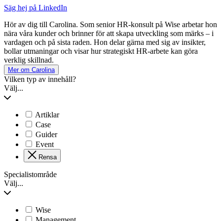
Säg hej på LinkedIn
Hör av dig till Carolina. Som senior HR-konsult på Wise arbetar hon
nära våra kunder och brinner för att skapa utveckling som märks – i
vardagen och på sista raden. Hon delar gärna med sig av insikter,
bollar utmaningar och visar hur strategiskt HR-arbete kan göra
verklig skillnad.
Mer om Carolina
Vilken typ av innehåll?
Välj...
Artiklar
Case
Guider
Event
Rensa
Specialistområde
Välj...
Wise
Management