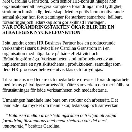
Möt Carolina Granström. Som senior HR-konsult hjälper hon
organisationer att navigera komplexa förändringar med tydlighet,
struktur och mänskligt ledarskap. Med expertis inom motiverande
samtal skapar hon förutsättningar för starkare samarbete, hållbara
förändringar och ledarskap som gör skillnad i vardagen.
NÄR FÖRÄNDRINGSTAKTEN ÖKAR BLIR HR EN
STRATEGISK NYCKELFUNKTION
I sitt uppdrag som HR Business Partner hos en producerande
verksamhet i stark tillväxt klev Carolina Granström in i en
organisation med höga krav på både effektivitet och
förändringsförmåga. Verksamheten stod inför behovet av att
implementera ett nytt skiftschema i produktionen, samtidigt som
flera HR-processer behövde utvecklas och förtydligas.
Tillsammans med ledare och medarbetare drevs ett förändringsarbete
med fokus på tydligare arbetssätt, bättre samverkan och mer hållbara
förutsättningar för både verksamheten och medarbetarna.
Utmaningen handlade inte bara om struktur och arbetsrätt. Det
handlade lika mycket om människor, ledarskap och samverkan.
–
“Balansen mellan arbetsledningsrätten och viljan att skapa
förändring tillsammans med medarbetarna var det mest
utmanande,”
berättar Carolina.