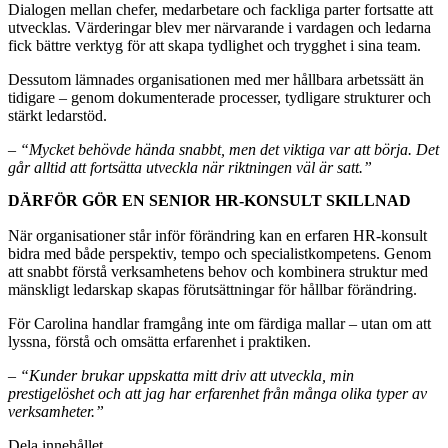
Dialogen mellan chefer, medarbetare och fackliga parter fortsatte att
utvecklas. Värderingar blev mer närvarande i vardagen och ledarna
fick bättre verktyg för att skapa tydlighet och trygghet i sina team.
Dessutom lämnades organisationen med mer hållbara arbetssätt än
tidigare – genom dokumenterade processer, tydligare strukturer och
stärkt ledarstöd.
–
“Mycket behövde hända snabbt, men det viktiga var att börja. Det
går alltid att fortsätta utveckla när riktningen väl är satt.”
DÄRFÖR GÖR EN SENIOR HR-KONSULT SKILLNAD
När organisationer står inför förändring kan en erfaren HR-konsult
bidra med både perspektiv, tempo och specialistkompetens. Genom
att snabbt förstå verksamhetens behov och kombinera struktur med
mänskligt ledarskap skapas förutsättningar för hållbar förändring.
För Carolina handlar framgång inte om färdiga mallar – utan om att
lyssna, förstå och omsätta erfarenhet i praktiken.
–
“Kunder brukar uppskatta mitt driv att utveckla, min
prestigelöshet och att jag har erfarenhet från många olika typer av
verksamheter.”
Dela innehållet