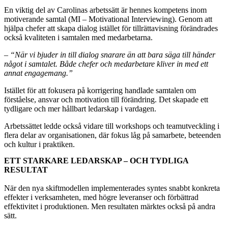
En viktig del av Carolinas arbetssätt är hennes kompetens inom
motiverande samtal (MI – Motivational Interviewing). Genom att
hjälpa chefer att skapa dialog istället för tillrättavisning förändrades
också kvaliteten i samtalen med medarbetarna.
–
“När vi bjuder in till dialog snarare än att bara säga till händer
något i samtalet. Både chefer och medarbetare kliver in med ett
annat engagemang.”
Istället för att fokusera på korrigering handlade samtalen om
förståelse, ansvar och motivation till förändring. Det skapade ett
tydligare och mer hållbart ledarskap i vardagen.
Arbetssättet ledde också vidare till workshops och teamutveckling i
flera delar av organisationen, där fokus låg på samarbete, beteenden
och kultur i praktiken.
ETT STARKARE LEDARSKAP – OCH TYDLIGA
RESULTAT
När den nya skiftmodellen implementerades syntes snabbt konkreta
effekter i verksamheten, med högre leveranser och förbättrad
effektivitet i produktionen. Men resultaten märktes också på andra
sätt.