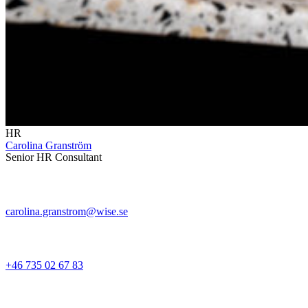
HR
Carolina Granström
Senior HR Consultant
carolina.granstrom@wise.se
+46 735 02 67 83