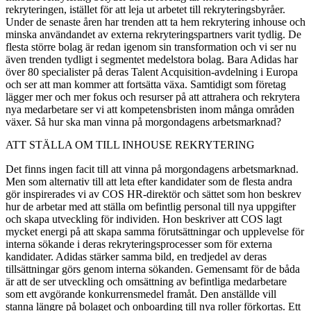
rekryteringen, istället för att leja ut arbetet till rekryteringsbyråer.
Under de senaste åren har trenden att ta hem rekrytering inhouse och
minska användandet av externa rekryteringspartners varit tydlig. De
flesta större bolag är redan igenom sin transformation och vi ser nu
även trenden tydligt i segmentet medelstora bolag. Bara Adidas har
över 80 specialister på deras Talent Acquisition-avdelning i Europa
och ser att man kommer att fortsätta växa. Samtidigt som företag
lägger mer och mer fokus och resurser på att attrahera och rekrytera
nya medarbetare ser vi att kompetensbristen inom många områden
växer. Så hur ska man vinna på morgondagens arbetsmarknad?
ATT STÄLLA OM TILL INHOUSE REKRYTERING
Det finns ingen facit till att vinna på morgondagens arbetsmarknad.
Men som alternativ till att leta efter kandidater som de flesta andra
gör inspirerades vi av COS HR-direktör och sättet som hon beskrev
hur de arbetar med att ställa om befintlig personal till nya uppgifter
och skapa utveckling för individen. Hon beskriver att COS lagt
mycket energi på att skapa samma förutsättningar och upplevelse för
interna sökande i deras rekryteringsprocesser som för externa
kandidater. Adidas stärker samma bild, en tredjedel av deras
tillsättningar görs genom interna sökanden. Gemensamt för de båda
är att de ser utveckling och omsättning av befintliga medarbetare
som ett avgörande konkurrensmedel framåt. Den anställde vill
stanna längre på bolaget och onboarding till nya roller förkortas. Ett