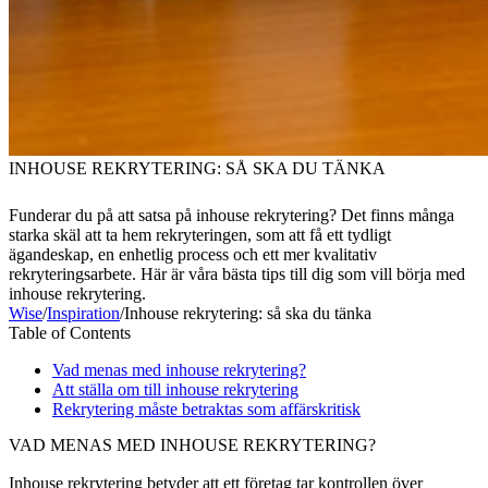
INHOUSE REKRYTERING: SÅ SKA DU TÄNKA
Funderar du på att satsa på inhouse rekrytering? Det finns många
starka skäl att ta hem rekryteringen, som att få ett tydligt
ägandeskap, en enhetlig process och ett mer kvalitativ
rekryteringsarbete. Här är våra bästa tips till dig som vill börja med
inhouse rekrytering.
Wise
/
Inspiration
/
Inhouse rekrytering: så ska du tänka
Table of Contents
Vad menas med inhouse rekrytering?
Att ställa om till inhouse rekrytering
Rekrytering måste betraktas som affärskritisk
VAD MENAS MED INHOUSE REKRYTERING?
Inhouse rekrytering betyder att ett företag tar kontrollen över