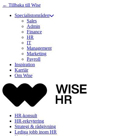
← Tillbaka till Wise
Specialistområden
Sales
Admin
Finance
HR
IT
Management
Marketing
Payroll
Inspiration
Karriär
Om Wise
HR-konsult
HR-rekrytering
Strategi & rådgivning
Lediga jobb inom HR