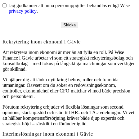
Jag godkänner att mina personuppgifter behandlas enligt Wise
privacy policy
.
Skicka
Rekrytering inom ekonomi i Gävle
Att rekrytera inom ekonomi är mer än att fylla en roll. På Wise
Finance i Gävle arbetar vi som ett strategiskt rekryteringsbolag och
konsultbolag – med fokus på långsiktiga matchningar som verkligen
gör skillnad.
Vi hjälper dig att tänka nytt kring behov, roller och framtida
utmaningar. Oavsett om du söker en redovisningsekonom,
controller, ekonomichef eller CFO matchar vi med både precision
och personkemi.
Förutom rekrytering erbjuder vi flexibla lösningar som second
opinions, start-up-stöd och stöd till HR- och TA-avdelningar. Vi vet
att hållbar kompetensförsörjning kräver både djup expertis och
strategisk höjd – särskilt i en föränderlig tid.
Interimslösningar inom ekonomi i Gävle