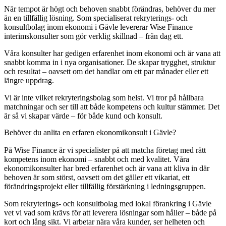
När tempot är högt och behoven snabbt förändras, behöver du mer
än en tillfällig lösning. Som specialiserat rekryterings- och
konsultbolag inom ekonomi i Gävle levererar Wise Finance
interimskonsulter som gör verklig skillnad – från dag ett.
Våra konsulter har gedigen erfarenhet inom ekonomi och är vana att
snabbt komma in i nya organisationer. De skapar trygghet, struktur
och resultat – oavsett om det handlar om ett par månader eller ett
längre uppdrag.
Vi är inte vilket rekryteringsbolag som helst. Vi tror på hållbara
matchningar och ser till att både kompetens och kultur stämmer. Det
är så vi skapar värde – för både kund och konsult.
Behöver du anlita en erfaren ekonomikonsult i Gävle?
På Wise Finance är vi specialister på att matcha företag med rätt
kompetens inom ekonomi – snabbt och med kvalitet. Våra
ekonomikonsulter har bred erfarenhet och är vana att kliva in där
behoven är som störst, oavsett om det gäller ett vikariat, ett
förändringsprojekt eller tillfällig förstärkning i ledningsgruppen.
Som rekryterings- och konsultbolag med lokal förankring i Gävle
vet vi vad som krävs för att leverera lösningar som håller – både på
kort och lång sikt. Vi arbetar nära våra kunder, ser helheten och