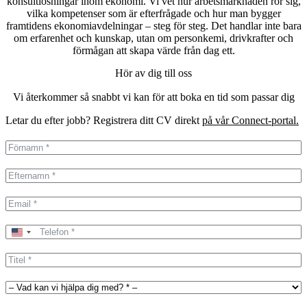
konsultlösningar inom ekonomi. Vi vet hur arbetsmarknaden rör sig,
vilka kompetenser som är efterfrågade och hur man bygger
framtidens ekonomiavdelningar – steg för steg. Det handlar inte bara
om erfarenhet och kunskap, utan om personkemi, drivkrafter och
förmågan att skapa värde från dag ett.
Hör av dig till oss
Vi återkommer så snabbt vi kan för att boka en tid som passar dig
Letar du efter jobb? Registrera ditt CV direkt
på vår Connect-portal.
United
States
+1