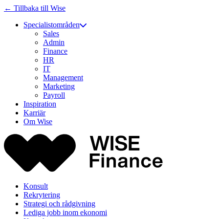
← Tillbaka till Wise
Specialistområden
Sales
Admin
Finance
HR
IT
Management
Marketing
Payroll
Inspiration
Karriär
Om Wise
Konsult
Rekrytering
Strategi och rådgivning
Lediga jobb inom ekonomi