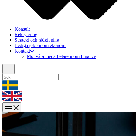
Konsult
Rekrytering
Strategi och rådgivning
Lediga jobb inom ekonomi
Kontakt
Möt våra medarbetare inom Finance