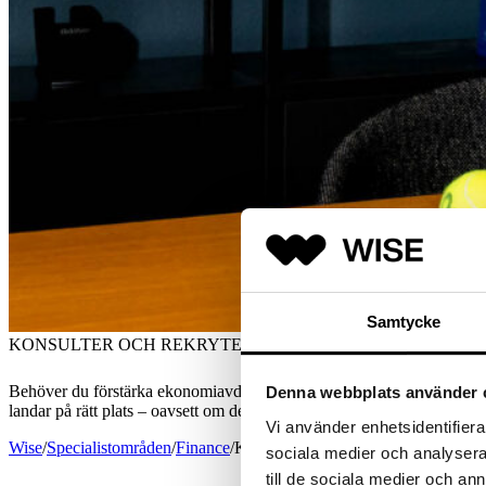
Samtycke
KONSULTER OCH REKRYTERING INOM EKONOMI I KAR
Behöver du förstärka ekonomiavdelningen i Karlstad? Oavsett om du står
Denna webbplats använder 
landar på rätt plats – oavsett om det gäller en interimskonsult eller en f
Vi använder enhetsidentifierar
Wise
/
Specialistområden
/
Finance
/
Karlstad
sociala medier och analysera 
till de sociala medier och a