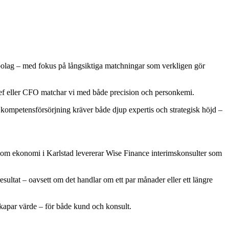
ltbolag – med fokus på långsiktiga matchningar som verkligen gör
chef eller CFO matchar vi med både precision och personkemi.
r kompetensförsörjning kräver både djup expertis och strategisk höjd –
inom ekonomi i Karlstad levererar Wise Finance interimskonsulter som
sultat – oavsett om det handlar om ett par månader eller ett längre
 skapar värde – för både kund och konsult.