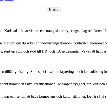
Skicka
ce i Karlstad arbetar vi som ett strategiskt rekryteringsbolag och konsu
ingar. Oavsett om du söker en redovisningsekonom, controller, ekonomi
, start-up-stöd och stöd till HR- och TA-avdelningar. Vi vet att hållba
n tillfällig lösning. Som specialiserat rekryterings- och konsultbolag 
abbt komma in i nya organisationer. De skapar trygghet, struktur och re
hningar och ser till att både kompetens och kultur stämmer. Det är så vi