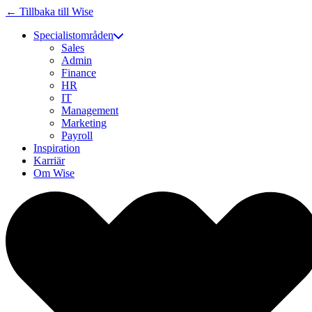
← Tillbaka till Wise
Specialistområden
Sales
Admin
Finance
HR
IT
Management
Marketing
Payroll
Inspiration
Karriär
Om Wise