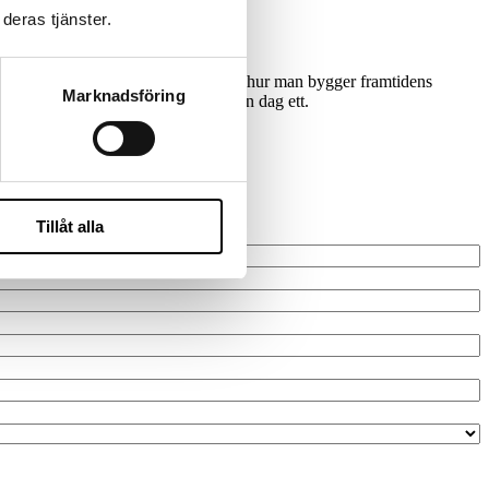
deras tjänster.
kompetenser som är efterfrågade och hur man bygger framtidens
Marknadsföring
er och förmågan att skapa värde från dag ett.
Tillåt alla