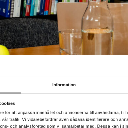
Information
LSTAD
 inför tillväxt, omstrukturering eller en oväntad vakans finns vi här. P
cookies
ast rekrytering.
e för att anpassa innehållet och annonserna till användarna, tillh
vår trafik. Vi vidarebefordrar även sådana identifierare och anna
nnons- och analysföretag som vi samarbetar med. Dessa kan i sin
Rekrytering och konsulter inom ekonomi i Karlstad