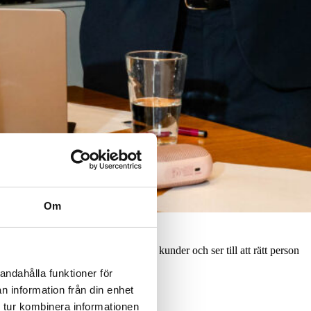
Om
å Wise Finance jobbar vi nära våra kunder och ser till att rätt person
andahålla funktioner för
n information från din enhet
 tur kombinera informationen