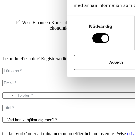
med annan information som du 
Samtyckesval
På Wise Finance i Karlstad jobbar vi med rekrytering och kon
Nödvändig
ekonomiavdelningar – steg för steg. Det hand
Letar du efter jobb? Registrera ditt CV direkt
på vår Connect-portal.
Avvisa
Jag godkänner att mina personuppgifter behandlas enligt Wise
priv