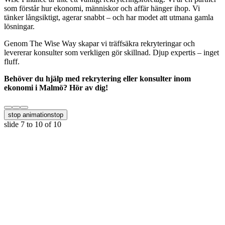
som förstår hur ekonomi, människor och affär hänger ihop. Vi
tänker långsiktigt, agerar snabbt – och har modet att utmana gamla
lösningar.
Genom The Wise Way skapar vi träffsäkra rekryteringar och
levererar konsulter som verkligen gör skillnad. Djup expertis – inget
fluff.
Behöver du hjälp med rekrytering eller konsulter inom
ekonomi i Malmö? Hör av dig!
stop animation
stop
slide
7 to 10
of 10