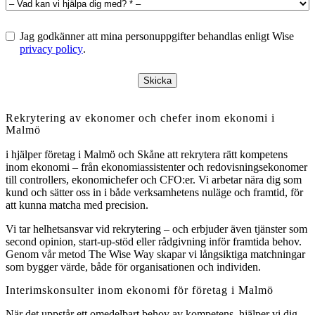
Jag godkänner att mina personuppgifter behandlas enligt Wise
privacy policy
.
Skicka
Rekrytering av ekonomer och chefer inom ekonomi i
Malmö
i hjälper företag i Malmö och Skåne att rekrytera rätt kompetens
inom ekonomi – från ekonomiassistenter och redovisningsekonomer
till controllers, ekonomichefer och CFO:er. Vi arbetar nära dig som
kund och sätter oss in i både verksamhetens nuläge och framtid, för
att kunna matcha med precision.
Vi tar helhetsansvar vid rekrytering – och erbjuder även tjänster som
second opinion, start-up-stöd eller rådgivning inför framtida behov.
Genom vår metod The Wise Way skapar vi långsiktiga matchningar
som bygger värde, både för organisationen och individen.
Interimskonsulter inom ekonomi för företag i Malmö
När det uppstår ett omedelbart behov av kompetens, hjälper vi dig