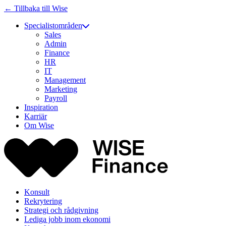
← Tillbaka till Wise
Specialistområden
Sales
Admin
Finance
HR
IT
Management
Marketing
Payroll
Inspiration
Karriär
Om Wise
Konsult
Rekrytering
Strategi och rådgivning
Lediga jobb inom ekonomi