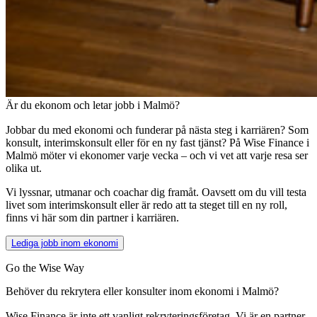
Är du ekonom och letar jobb i Malmö?
Jobbar du med ekonomi och funderar på nästa steg i karriären? Som
konsult, interimskonsult eller för en ny fast tjänst? På Wise Finance i
Malmö möter vi ekonomer varje vecka – och vi vet att varje resa ser
olika ut.
Vi lyssnar, utmanar och coachar dig framåt. Oavsett om du vill testa
livet som interimskonsult eller är redo att ta steget till en ny roll,
finns vi här som din partner i karriären.
Lediga jobb inom ekonomi
Go the Wise Way
Behöver du rekrytera eller konsulter inom ekonomi i Malmö?
Wise Finance är inte ett vanligt rekryteringsföretag. Vi är en partner