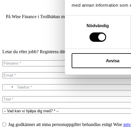
med annan information som du 
På Wise Finance i Trollhättan matchar vi specialister inom ekonomi me
Samtyckesval
r
Nödvändig
Letar du efter jobb? Registrera ditt CV direkt
på vår Connect-portal.
Avvisa
Jag godkänner att mina personuppgifter behandlas enligt Wise
priv