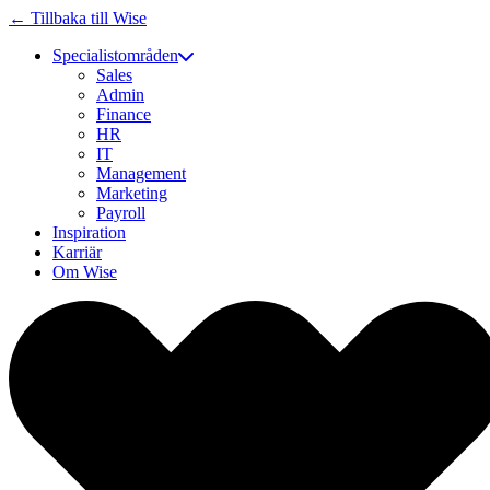
← Tillbaka till Wise
Specialistområden
Sales
Admin
Finance
HR
IT
Management
Marketing
Payroll
Inspiration
Karriär
Om Wise