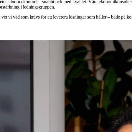
petens inom ekonomi – snabbt och med kvalitet. Våra ekonomikonsulter h
 förstärkning i ledningsgruppen.
vet vi vad som krävs för att leverera lösningar som håller – både på kor