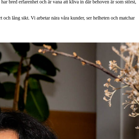
ar bred erfarenhet och är vana att kliva in där behoven är som störst,
t och lång sikt. Vi arbetar nära våra kunder, ser helheten och matchar