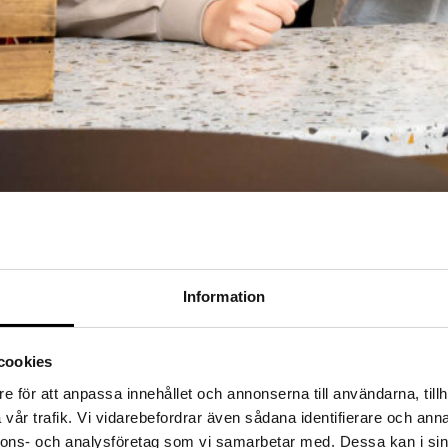
Information
LLHÄTTAN
t förutsättningarna snabbt kan förändras. Därför finns vi här – som en lå
cookies
e för att anpassa innehållet och annonserna till användarna, tillh
vår trafik. Vi vidarebefordrar även sådana identifierare och anna
Rekrytering och konsulter inom ekonomi i Trollhättan
nnons- och analysföretag som vi samarbetar med. Dessa kan i sin