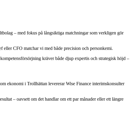
nsultbolag – med fokus på långsiktiga matchningar som verkligen gör
chef eller CFO matchar vi med både precision och personkemi.
r kompetensförsörjning kräver både djup expertis och strategisk höjd –
inom ekonomi i Trollhättan levererar Wise Finance interimskonsulter
sultat – oavsett om det handlar om ett par månader eller ett längre