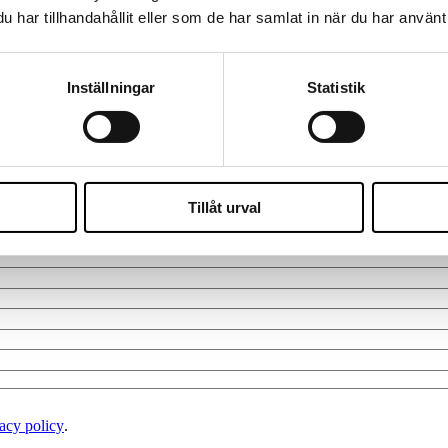
SMART HIRES. STRONGER FINANCE.
har tillhandahållit eller som de har samlat in när du har använt 
d verksamheter som vill växa hållbart. Oavsett om du behöver en erfaren in
ätt person hamnar på rätt plats, med både precision och fingertoppskänsl
Inställningar
Statistik
Hör av dig till oss
Vi återkommer så snabbt vi kan för att boka en tid som passar dig
Tillåt urval
acy policy
.