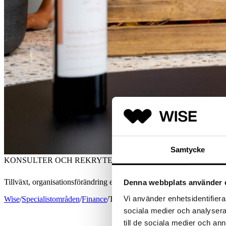
Samtycke
KONSULTER OCH REKRYTERING INOM EKONOMI I TRO
Tillväxt, organisationsförändring eller en oväntad vakans? Vi förstår at
Denna webbplats använder 
Vi använder enhetsidentifierar
Wise
/
Specialistområden
/
Finance
/
Trollhättan
sociala medier och analysera 
till de sociala medier och a