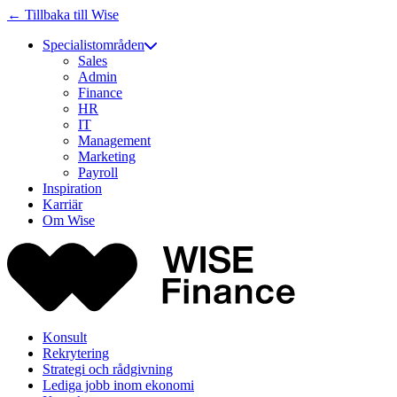
← Tillbaka till Wise
Specialistområden
Sales
Admin
Finance
HR
IT
Management
Marketing
Payroll
Inspiration
Karriär
Om Wise
Konsult
Rekrytering
Strategi och rådgivning
Lediga jobb inom ekonomi