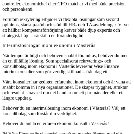
controller, ekonomichef eller CFO matchar vi med både precision
och personkemi.
Förutom rekrytering erbjuder vi flexibla lösningar som second
opinions, start-up-stöd och stöd till HR- och TA-avdelningar. Vi vet
att hållbar kompetensförsörjning kräver både djup expertis och
strategisk höjd – särskilt i en föränderlig tid.
Interimslösningar inom ekonomi i Västerås
När tempot är högt och behoven snabbt förändras, behöver du mer
än en tillfällig lösning. Som specialiserat rekryterings- och
konsultbolag inom ekonomi i Västerås levererar Wise Finance
interimskonsulter som gör verklig skillnad – från dag ett.
Våra konsulter har gedigen erfarenhet inom ekonomi och är vana att
snabbt komma in i nya organisationer. De skapar trygghet, struktur
och resultat – oavsett om det handlar om ett par månader eller ett
längre uppdrag.
Behöver du en interimslösning inom ekonomi i Västerås? Välj ett
konsultbolag som förstår din verklighet.
Behöver du anlita en erfaren ekonomikonsult i Västerås?
På Wise Finance är vi specialister på att matcha företag med rätt