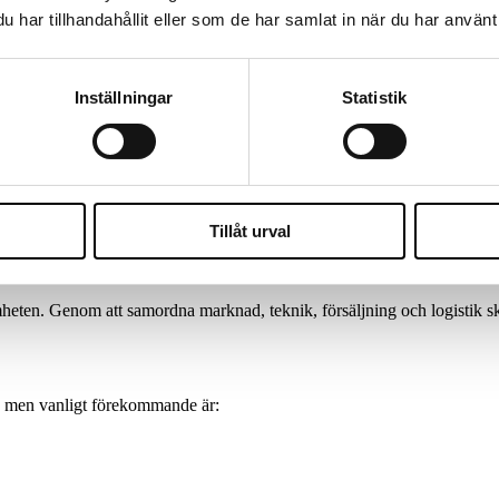
har tillhandahållit eller som de har samlat in när du har använt 
Inställningar
Statistik
r
Tillåt urval
 genom att kombinera marknadsföring, kundupplevelse, data och försäljn
h optimera den digitala försäljningen.
samheten. Genom att samordna marknad, teknik, försäljning och logistik
a, men vanligt förekommande är: