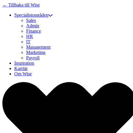
← Tillbaka till Wise
Specialistområden
Sales
Admin
Finance
HR
IT
Management
Marketing
Payroll
Inspiration
Karriär
Om Wise