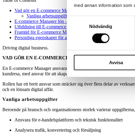
Table of Contents
med annan information som du 
Vad gör en E-commerce Manager?
Vanliga arbetsuppgifter
Samtyckesval
E-commerce Manager lön – Vad tjänar man?
Nödvändig
Utbildning till E-commerce Manager
Framtid för E-commerce Managers
Personliga egenskaper för att lyckas som E-commerce Manage
Driving digital business
.
VAD GÖR EN E-COMMERCE MANAGER?
Avvisa
En E-commerce Manager ansvarar för att utveckla den digitala affären
kundresa, med ansvar för att skapa tillväxt, stärka kundupplevelsen oc
Rollen har ett brett ansvar som sträcker sig över flera delar av verk
och en lönsam digital affär.
Vanliga arbetsuppgifter
Beroende på bransch och organisationens storlek varierar uppgiftern
Ansvara för e-handelsplattform och teknisk funktionalitet
Analysera trafik, konvertering och försäljning