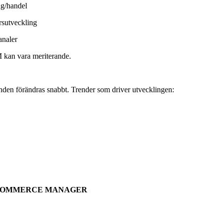
ng/handel
rsutveckling
analer
 kan vara meriterande.
eenden förändras snabbt. Trender som driver utvecklingen:
-COMMERCE MANAGER