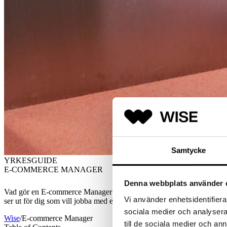
Samtycke
YRKESGUIDE
E-COMMERCE MANAGER
Denna webbplats använder 
Vad gör en E-
commerce
Manager och varför är rollen så avgörande i 
Vi använder enhetsidentifierar
ser ut för dig som vill jobba med e-handel på strategisk nivå.
sociala medier och analysera 
Wise
/
E-commerce Manager
till de sociala medier och a