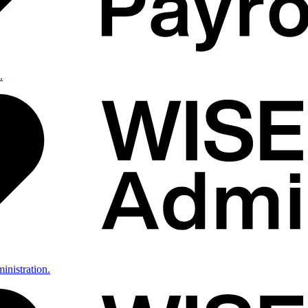
.
inistration.