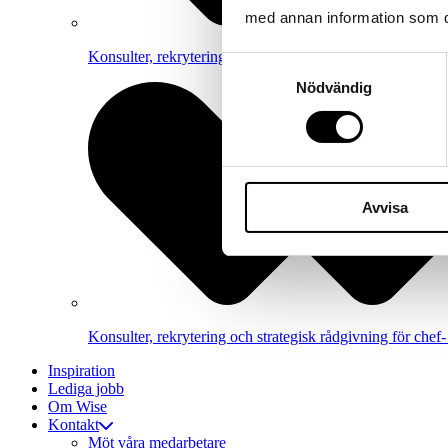
med annan information som du 
Konsulter, rekrytering och strategisk rådgivning inom e
Samtyckesval
Nödvändig
Avvisa
Konsulter, rekrytering och strategisk rådgivning för chef- 
Inspiration
Lediga jobb
Om Wise
Kontakt
Möt våra medarbetare