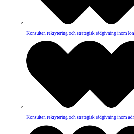
Konsulter, rekrytering och strategisk rådgivning inom lön
Konsulter, rekrytering och strategisk rådgivning inom adm